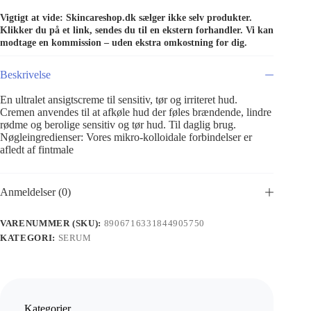
Vigtigt at vide: Skincareshop.dk sælger ikke selv produkter.
Klikker du på et link, sendes du til en ekstern forhandler. Vi kan
modtage en kommission – uden ekstra omkostning for dig.
Beskrivelse
En ultralet ansigtscreme til sensitiv, tør og irriteret hud.
Cremen anvendes til at afkøle hud der føles brændende, lindre
rødme og berolige sensitiv og tør hud. Til daglig brug.
Nøgleingredienser: Vores mikro-kolloidale forbindelser er
afledt af fintmale
Anmeldelser (0)
VARENUMMER (SKU):
8906716331844905750
KATEGORI:
SERUM
Kategorier