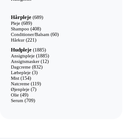
689
Hårpleje
689
varer
689
Pleje
689
varer
408
Shampoo
408
varer
60
Conditioner/Balsam
60
221
varer
Hårkur
221
varer
1885
Hudpleje
1885
varer
1885
Ansigtspleje
1885
12
varer
Ansigtsmasker
12
832
varer
Dagcreme
832
3
varer
Læbepleje
3
154
varer
Mist
154
varer
119
Natcreme
119
7
varer
Øjenpleje
7
49
varer
Olie
49
varer
709
Serum
709
varer