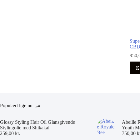
Supe
CBD 
950,
K
Populært lige nu
Glossy Styling Hair Oil Glansgivende
Abeille 
Stylingolie med Shikakai
Youth Mo
259,00
kr.
750,00
k