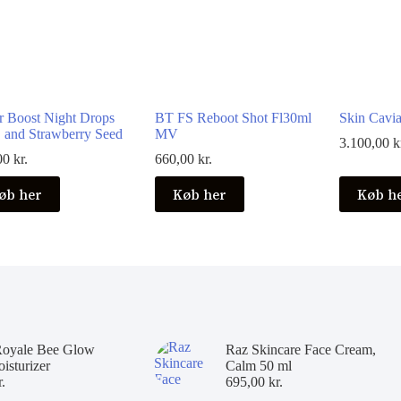
r Boost Night Drops
BT FS Reboot Shot Fl30ml
Skin Cavia
and Strawberry Seed
MV
3.100,00
k
00
kr.
660,00
kr.
øb her
Køb her
Køb h
Royale Bee Glow
Raz Skincare Face Cream,
isturizer
Calm 50 ml
r.
695,00
kr.