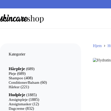
Fortsæt
til
indhold
Hjem
H
Kategorier
689
Hårpleje
689
varer
689
Pleje
689
varer
408
Shampoo
408
varer
60
Conditioner/Balsam
60
221
varer
Hårkur
221
varer
1885
Hudpleje
1885
varer
1885
Ansigtspleje
1885
12
varer
Ansigtsmasker
12
832
varer
Dagcreme
832