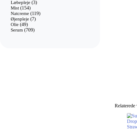
3
varer
Læbepleje
3
154
varer
Mist
154
varer
119
Natcreme
119
7
varer
Øjenpleje
7
49
varer
Olie
49
varer
709
Serum
709
varer
Relaterede 