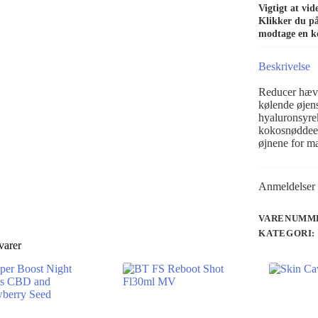
Vigtigt at vi
Klikker du på 
modtage en k
Beskrivelse
Reducer hæve
kølende øjen
hyaluronsyrek
kokosnøddeek
øjnene for m
Anmeldelser 
VARENUMME
KATEGORI:
varer