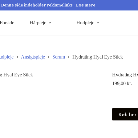
Denne side indeholder reklamelinks · Læs mere
Forside
Hårpleje
Hudpleje
udpleje
Ansigtspleje
Serum
Hydrating Hyal Eye Stick
Hydrating Hy
199,00
kr.
Køb her