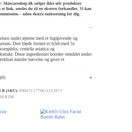
de: Skincareshop.dk sælger ikke selv produkter.
et link, sendes du til en ekstern forhandler. Vi kan
ommission – uden ekstra omkostning for dig.
lsen under øjnene med et fugtgivende og
serum. Den bløde formel er fyldt med 5x
ompleks, centella asiatica og
strakt. Disse ingredienser booster området under
ærkbart mindre hævelse og giver et
(0)
R (SKU):
8906715779621251873
SERUM