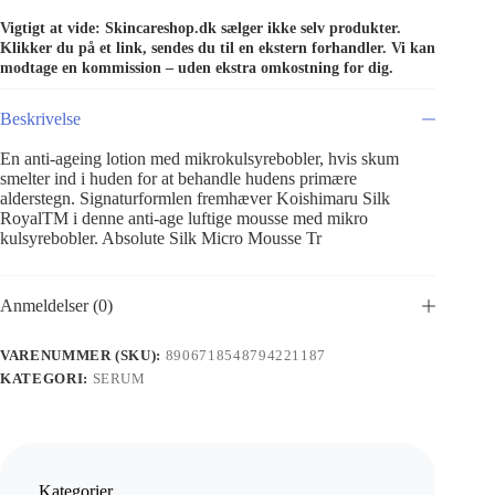
Vigtigt at vide: Skincareshop.dk sælger ikke selv produkter.
Klikker du på et link, sendes du til en ekstern forhandler. Vi kan
modtage en kommission – uden ekstra omkostning for dig.
Beskrivelse
En anti-ageing lotion med mikrokulsyrebobler, hvis skum
smelter ind i huden for at behandle hudens primære
alderstegn. Signaturformlen fremhæver Koishimaru Silk
RoyalTM i denne anti-age luftige mousse med mikro
kulsyrebobler. Absolute Silk Micro Mousse Tr
Anmeldelser (0)
VARENUMMER (SKU):
8906718548794221187
KATEGORI:
SERUM
Kategorier