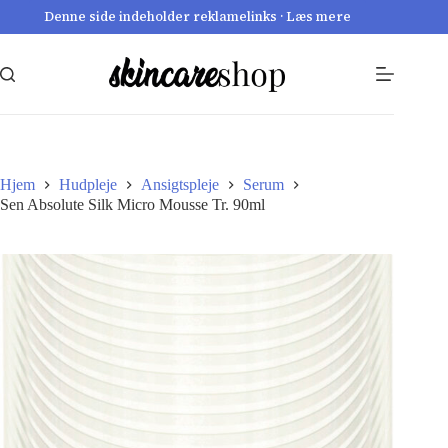
Fortsæt
Denne side indeholder reklamelinks · Læs mere
til
indhold
Hjem
Hudpleje
Ansigtspleje
Serum
Sen Absolute Silk Micro Mousse Tr. 90ml