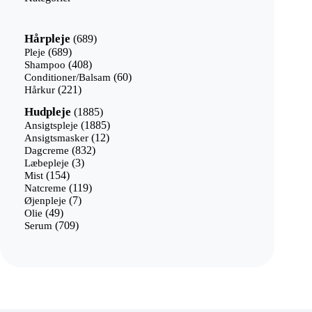
689
Hårpleje
689
varer
689
Pleje
689
varer
408
Shampoo
408
varer
60
Conditioner/Balsam
60
221
varer
Hårkur
221
varer
1885
Hudpleje
1885
varer
1885
Ansigtspleje
1885
12
varer
Ansigtsmasker
12
832
varer
Dagcreme
832
3
varer
Læbepleje
3
154
varer
Mist
154
varer
119
Natcreme
119
7
varer
Øjenpleje
7
49
varer
Olie
49
varer
709
Serum
709
varer