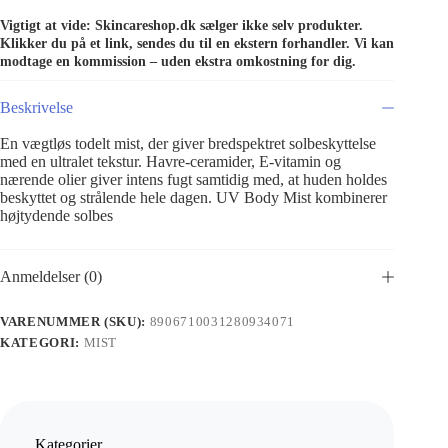
Vigtigt at vide: Skincareshop.dk sælger ikke selv produkter.
Klikker du på et link, sendes du til en ekstern forhandler. Vi kan
modtage en kommission – uden ekstra omkostning for dig.
Beskrivelse
En vægtløs todelt mist, der giver bredspektret solbeskyttelse
med en ultralet tekstur. Havre-ceramider, E-vitamin og
nærende olier giver intens fugt samtidig med, at huden holdes
beskyttet og strålende hele dagen. UV Body Mist kombinerer
højtydende solbes
Anmeldelser (0)
VARENUMMER (SKU):
8906710031280934071
KATEGORI:
MIST
Kategorier