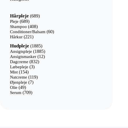
689
Hårpleje
689
varer
689
Pleje
689
varer
408
Shampoo
408
varer
60
Conditioner/Balsam
60
221
varer
Hårkur
221
varer
1885
Hudpleje
1885
varer
1885
Ansigtspleje
1885
12
varer
Ansigtsmasker
12
832
varer
Dagcreme
832
3
varer
Læbepleje
3
154
varer
Mist
154
varer
119
Natcreme
119
7
varer
Øjenpleje
7
49
varer
Olie
49
varer
709
Serum
709
varer