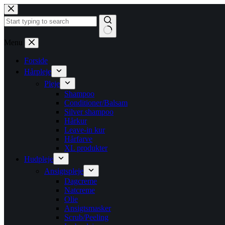
Fortsæt
til
indhold
Ingen
Menu
resultater
Forside
Hårpleje
Pleje
Shampoo
Conditioner/Balsam
Silver shampoo
Hårkur
Leave-in kur
Hårfarve
XL produkter
Hudpleje
Ansigtspleje
Dagcreme
Natcreme
Olie
Ansigtsmasker
Scrub/Peeling