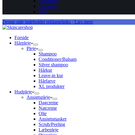
Læbepleje
Øjenpleje
Mist
Denne side indeholder reklamelinks · Læs mere
Forside
Hårpleje
Pleje
Shampoo
Conditioner/Balsam
Silver shampoo
Hårkur
Leave-in kur
Hårfarve
XL produkter
Hudpleje
Ansigtspleje
Dagcreme
Natcreme
Olie
Ansigtsmasker
Scrub/Peeling
Læbepleje