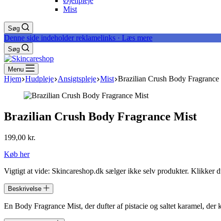
Øjenpleje
Mist
Søg
Denne side indeholder reklamelinks · Læs mere
Søg
Menu
Hjem
Hudpleje
Ansigtspleje
Mist
Brazilian Crush Body Fragrance
Brazilian Crush Body Fragrance Mist
199,00
kr.
Køb her
Vigtigt at vide: Skincareshop.dk sælger ikke selv produkter. Klikker 
Beskrivelse
En Body Fragrance Mist, der dufter af pistacie og saltet karamel, der