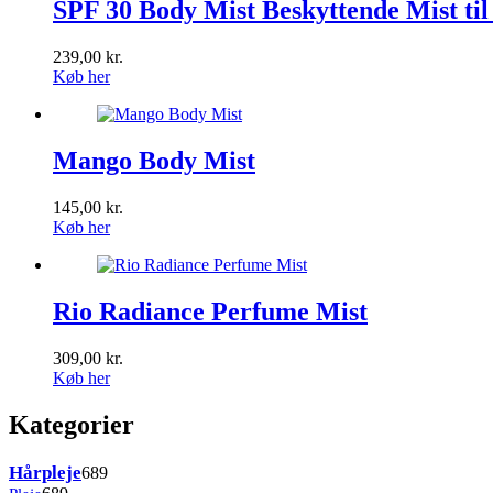
SPF 30 Body Mist Beskyttende Mist ti
239,00
kr.
Køb her
Mango Body Mist
145,00
kr.
Køb her
Rio Radiance Perfume Mist
309,00
kr.
Køb her
Kategorier
689
Hårpleje
689
varer
689