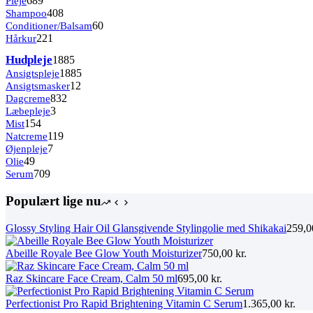
Pleje
689
varer
408
Shampoo
408
varer
60
Conditioner/Balsam
60
221
varer
Hårkur
221
varer
1885
Hudpleje
1885
varer
1885
Ansigtspleje
1885
12
varer
Ansigtsmasker
12
832
varer
Dagcreme
832
3
varer
Læbepleje
3
154
varer
Mist
154
varer
119
Natcreme
119
7
varer
Øjenpleje
7
49
varer
Olie
49
varer
709
Serum
709
varer
Populært lige nu
Glossy Styling Hair Oil Glansgivende Stylingolie med Shikakai
259,
Abeille Royale Bee Glow Youth Moisturizer
750,00
kr.
Raz Skincare Face Cream, Calm 50 ml
695,00
kr.
Perfectionist Pro Rapid Brightening Vitamin C Serum
1.365,00
kr.