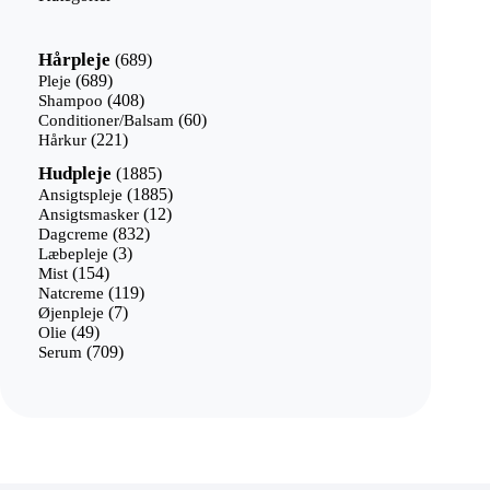
689
Hårpleje
689
varer
689
Pleje
689
varer
408
Shampoo
408
varer
60
Conditioner/Balsam
60
221
varer
Hårkur
221
varer
1885
Hudpleje
1885
varer
1885
Ansigtspleje
1885
12
varer
Ansigtsmasker
12
832
varer
Dagcreme
832
3
varer
Læbepleje
3
154
varer
Mist
154
varer
119
Natcreme
119
7
varer
Øjenpleje
7
49
varer
Olie
49
varer
709
Serum
709
varer