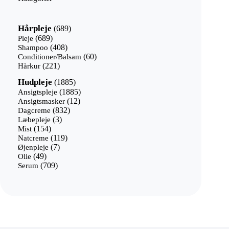
689
Hårpleje
689
varer
689
Pleje
689
varer
408
Shampoo
408
varer
60
Conditioner/Balsam
60
221
varer
Hårkur
221
varer
1885
Hudpleje
1885
varer
1885
Ansigtspleje
1885
12
varer
Ansigtsmasker
12
832
varer
Dagcreme
832
3
varer
Læbepleje
3
154
varer
Mist
154
varer
119
Natcreme
119
7
varer
Øjenpleje
7
49
varer
Olie
49
varer
709
Serum
709
varer