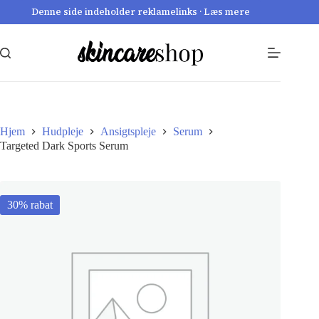
Fortsæt
Denne side indeholder reklamelinks · Læs mere
til
indhold
Hjem
Hudpleje
Ansigtspleje
Serum
Targeted Dark Sports Serum
30% rabat