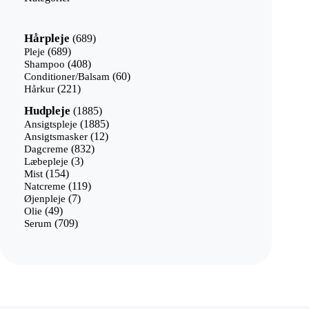
689
Hårpleje
689
varer
689
Pleje
689
varer
408
Shampoo
408
varer
60
Conditioner/Balsam
60
221
varer
Hårkur
221
varer
1885
Hudpleje
1885
varer
1885
Ansigtspleje
1885
12
varer
Ansigtsmasker
12
832
varer
Dagcreme
832
3
varer
Læbepleje
3
154
varer
Mist
154
varer
119
Natcreme
119
7
varer
Øjenpleje
7
49
varer
Olie
49
varer
709
Serum
709
varer