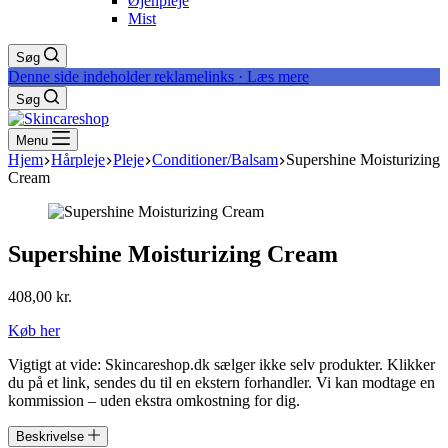
Øjenpleje
Mist
Søg
Denne side indeholder reklamelinks · Læs mere
Søg
Menu
Hjem
Hårpleje
Pleje
Conditioner/Balsam
Supershine Moisturizing
Cream
Supershine Moisturizing Cream
408,00
kr.
Køb her
Vigtigt at vide: Skincareshop.dk sælger ikke selv produkter. Klikker
du på et link, sendes du til en ekstern forhandler. Vi kan modtage en
kommission – uden ekstra omkostning for dig.
Beskrivelse