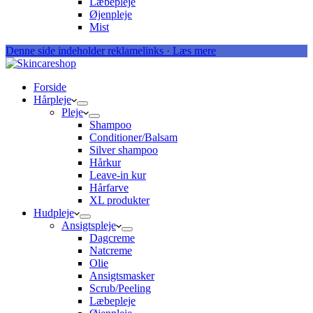
Læbepleje
Øjenpleje
Mist
Denne side indeholder reklamelinks · Læs mere
Forside
Hårpleje
Pleje
Shampoo
Conditioner/Balsam
Silver shampoo
Hårkur
Leave-in kur
Hårfarve
XL produkter
Hudpleje
Ansigtspleje
Dagcreme
Natcreme
Olie
Ansigtsmasker
Scrub/Peeling
Læbepleje