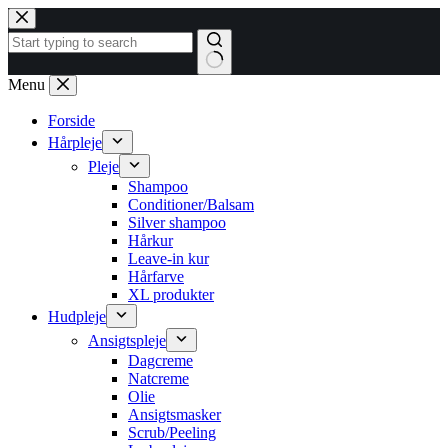
Fortsæt
til
indhold
Ingen
Menu
resultater
Forside
Hårpleje
Pleje
Shampoo
Conditioner/Balsam
Silver shampoo
Hårkur
Leave-in kur
Hårfarve
XL produkter
Hudpleje
Ansigtspleje
Dagcreme
Natcreme
Olie
Ansigtsmasker
Scrub/Peeling