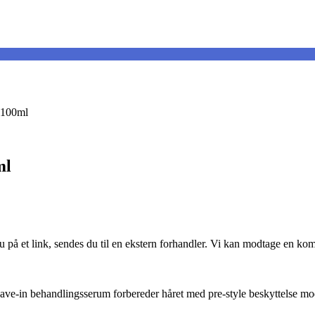
 100ml
ml
du på et link, sendes du til en ekstern forhandler. Vi kan modtage en k
e leave-in behandlingsserum forbereder håret med pre-style beskyttelse m