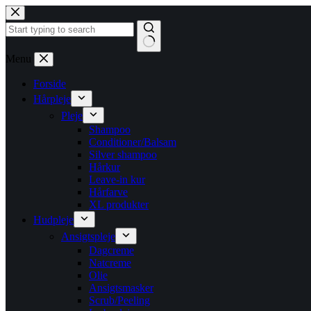
Fortsæt
til
indhold
Ingen
Menu
resultater
Forside
Hårpleje
Pleje
Shampoo
Conditioner/Balsam
Silver shampoo
Hårkur
Leave-in kur
Hårfarve
XL produkter
Hudpleje
Ansigtspleje
Dagcreme
Natcreme
Olie
Ansigtsmasker
Scrub/Peeling