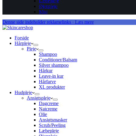
Læbepleje
Øjenpleje
Mist
Denne side indeholder reklamelinks · Læs mere
Forside
Hårpleje
Pleje
Shampoo
Conditioner/Balsam
Silver shampoo
Hårkur
Leave-in kur
Hårfarve
XL produkter
Hudpleje
Ansigtspleje
Dagcreme
Natcreme
Olie
Ansigtsmasker
Scrub/Peeling
Læbepleje