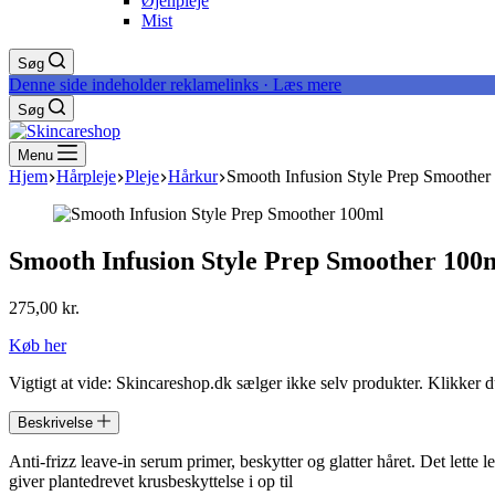
Øjenpleje
Mist
Søg
Denne side indeholder reklamelinks · Læs mere
Søg
Menu
Hjem
Hårpleje
Pleje
Hårkur
Smooth Infusion Style Prep Smoother
Smooth Infusion Style Prep Smoother 100
275,00
kr.
Køb her
Vigtigt at vide: Skincareshop.dk sælger ikke selv produkter. Klikker 
Beskrivelse
Anti-frizz leave-in serum primer, beskytter og glatter håret. Det lett
giver plantedrevet krusbeskyttelse i op til