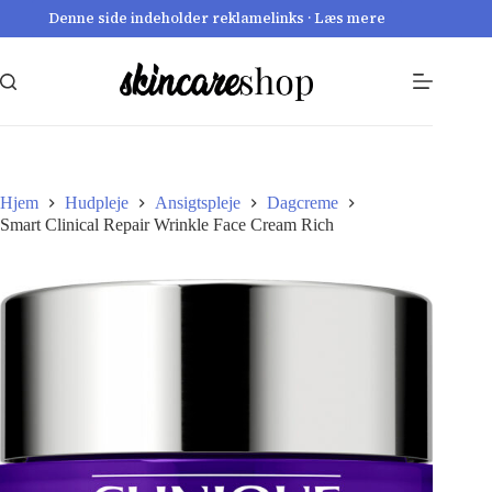
Fortsæt
Denne side indeholder reklamelinks · Læs mere
til
indhold
Hjem
Hudpleje
Ansigtspleje
Dagcreme
Smart Clinical Repair Wrinkle Face Cream Rich