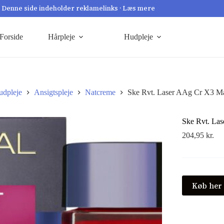
Denne side indeholder reklamelinks · Læs mere
Forside
Hårpleje
Hudpleje
udpleje
Ansigtspleje
Natcreme
Ske Rvt. Laser AAg Cr X3 M
Ske Rvt. La
204,95
kr.
Køb her