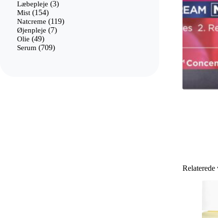
3
varer
Læbepleje
3
154
varer
Mist
154
varer
119
Natcreme
119
7
varer
Øjenpleje
7
49
varer
Olie
49
varer
709
Serum
709
varer
Relaterede 