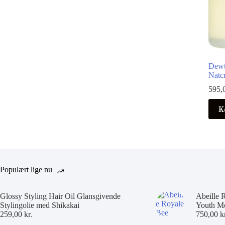
Dewt
Natc
595,
K
Populært lige nu
Glossy Styling Hair Oil Glansgivende
Abeille 
Stylingolie med Shikakai
Youth Mo
259,00
kr.
750,00
k