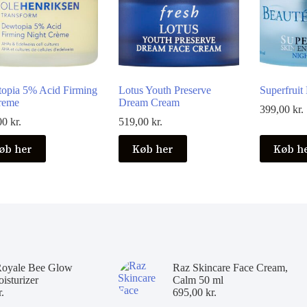
opia 5% Acid Firming
Lotus Youth Preserve
Superfruit
reme
Dream Cream
399,00
kr.
00
kr.
519,00
kr.
øb her
Køb her
Køb h
Royale Bee Glow
Raz Skincare Face Cream,
isturizer
Calm 50 ml
r.
695,00
kr.