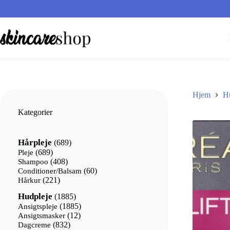
Fortsæt
til
indhold
Hjem
H
Kategorier
689
Hårpleje
689
varer
689
Pleje
689
varer
408
Shampoo
408
varer
60
Conditioner/Balsam
60
221
varer
Hårkur
221
varer
1885
Hudpleje
1885
varer
1885
Ansigtspleje
1885
12
varer
Ansigtsmasker
12
832
varer
Dagcreme
832