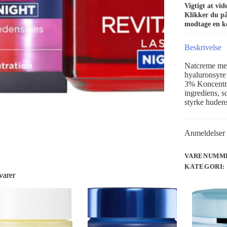
Vigtigt at vi
Klikker du på 
modtage en k
Beskrivelse
Natcreme med
hyaluronsyre 
3% Koncentrer
ingrediens, s
styrke huden
Anmeldelser 
VARENUMME
KATEGORI:
varer