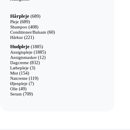
689
Hårpleje
689
varer
689
Pleje
689
varer
408
Shampoo
408
varer
60
Conditioner/Balsam
60
221
varer
Hårkur
221
varer
1885
Hudpleje
1885
varer
1885
Ansigtspleje
1885
12
varer
Ansigtsmasker
12
832
varer
Dagcreme
832
3
varer
Læbepleje
3
154
varer
Mist
154
varer
119
Natcreme
119
7
varer
Øjenpleje
7
49
varer
Olie
49
varer
709
Serum
709
varer