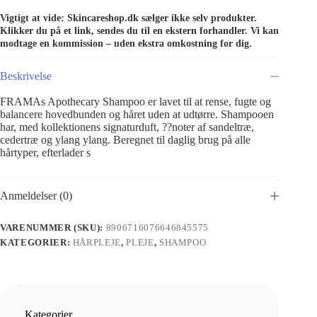
Vigtigt at vide: Skincareshop.dk sælger ikke selv produkter.
Klikker du på et link, sendes du til en ekstern forhandler. Vi kan
modtage en kommission – uden ekstra omkostning for dig.
Beskrivelse
FRAMAs Apothecary Shampoo er lavet til at rense, fugte og
balancere hovedbunden og håret uden at udtørre. Shampooen
har, med kollektionens signaturduft, ??noter af sandeltræ,
cedertræ og ylang ylang. Beregnet til daglig brug på alle
hårtyper, efterlader s
Anmeldelser (0)
VARENUMMER (SKU):
8906716076646845575
KATEGORIER:
HÅRPLEJE
,
PLEJE
,
SHAMPOO
Kategorier