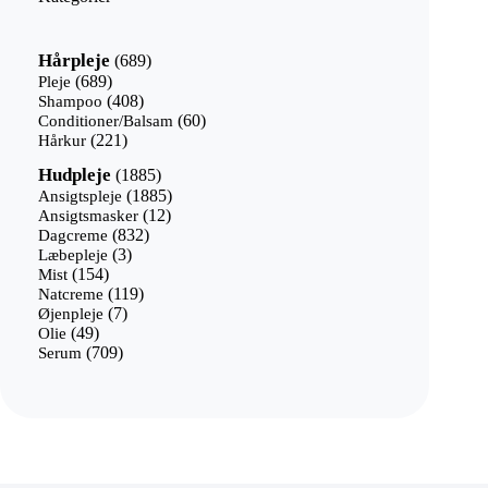
689
Hårpleje
689
varer
689
Pleje
689
varer
408
Shampoo
408
varer
60
Conditioner/Balsam
60
221
varer
Hårkur
221
varer
1885
Hudpleje
1885
varer
1885
Ansigtspleje
1885
12
varer
Ansigtsmasker
12
832
varer
Dagcreme
832
3
varer
Læbepleje
3
154
varer
Mist
154
varer
119
Natcreme
119
7
varer
Øjenpleje
7
49
varer
Olie
49
varer
709
Serum
709
varer