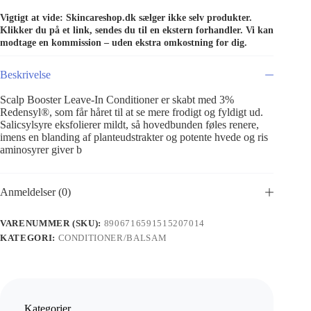
Vigtigt at vide: Skincareshop.dk sælger ikke selv produkter.
Klikker du på et link, sendes du til en ekstern forhandler. Vi kan
modtage en kommission – uden ekstra omkostning for dig.
Beskrivelse
Scalp Booster Leave-In Conditioner er skabt med 3%
Redensyl®, som får håret til at se mere frodigt og fyldigt ud.
Salicsylsyre eksfolierer mildt, så hovedbunden føles renere,
imens en blanding af planteudstrakter og potente hvede og ris
aminosyrer giver b
Anmeldelser (0)
VARENUMMER (SKU):
8906716591515207014
KATEGORI:
CONDITIONER/BALSAM
Kategorier