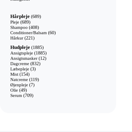
689
Hårpleje
689
varer
689
Pleje
689
varer
408
Shampoo
408
varer
60
Conditioner/Balsam
60
221
varer
Hårkur
221
varer
1885
Hudpleje
1885
varer
1885
Ansigtspleje
1885
12
varer
Ansigtsmasker
12
832
varer
Dagcreme
832
3
varer
Læbepleje
3
154
varer
Mist
154
varer
119
Natcreme
119
7
varer
Øjenpleje
7
49
varer
Olie
49
varer
709
Serum
709
varer