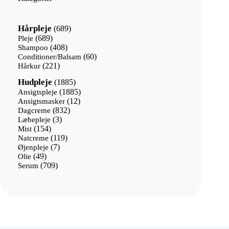
689
Hårpleje
689
varer
689
Pleje
689
varer
408
Shampoo
408
varer
60
Conditioner/Balsam
60
221
varer
Hårkur
221
varer
1885
Hudpleje
1885
varer
1885
Ansigtspleje
1885
12
varer
Ansigtsmasker
12
832
varer
Dagcreme
832
3
varer
Læbepleje
3
154
varer
Mist
154
varer
119
Natcreme
119
7
varer
Øjenpleje
7
49
varer
Olie
49
varer
709
Serum
709
varer