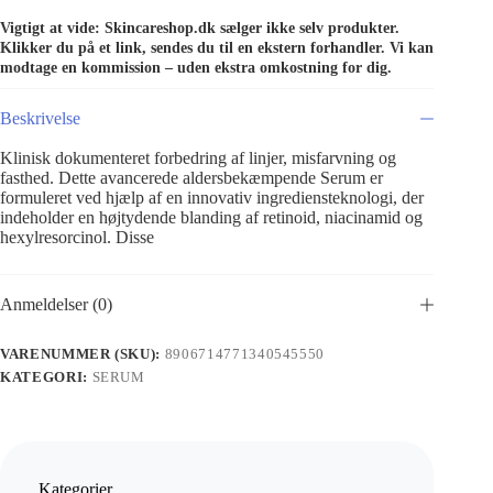
Vigtigt at vide: Skincareshop.dk sælger ikke selv produkter.
Klikker du på et link, sendes du til en ekstern forhandler. Vi kan
modtage en kommission – uden ekstra omkostning for dig.
Beskrivelse
Klinisk dokumenteret forbedring af linjer, misfarvning og
fasthed. Dette avancerede aldersbekæmpende Serum er
formuleret ved hjælp af en innovativ ingrediensteknologi, der
indeholder en højtydende blanding af retinoid, niacinamid og
hexylresorcinol. Disse
Anmeldelser (0)
VARENUMMER (SKU):
8906714771340545550
KATEGORI:
SERUM
Kategorier