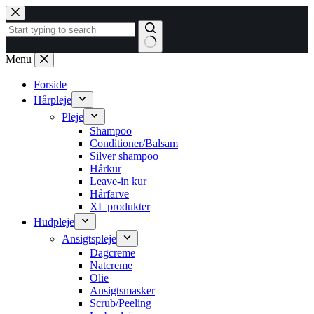
Fortsæt
til
indhold
Ingen
Menu
resultater
Forside
Hårpleje
Pleje
Shampoo
Conditioner/Balsam
Silver shampoo
Hårkur
Leave-in kur
Hårfarve
XL produkter
Hudpleje
Ansigtspleje
Dagcreme
Natcreme
Olie
Ansigtsmasker
Scrub/Peeling