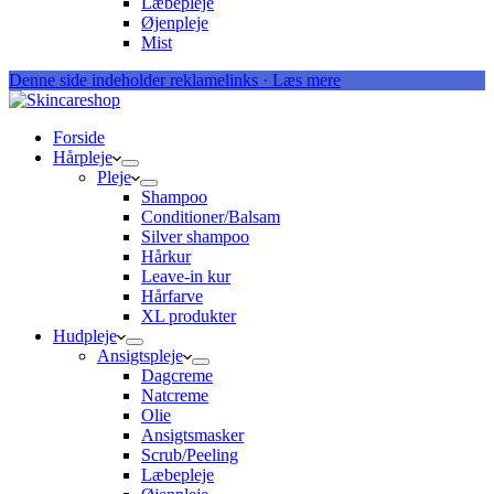
Læbepleje
Øjenpleje
Mist
Denne side indeholder reklamelinks · Læs mere
Forside
Hårpleje
Pleje
Shampoo
Conditioner/Balsam
Silver shampoo
Hårkur
Leave-in kur
Hårfarve
XL produkter
Hudpleje
Ansigtspleje
Dagcreme
Natcreme
Olie
Ansigtsmasker
Scrub/Peeling
Læbepleje