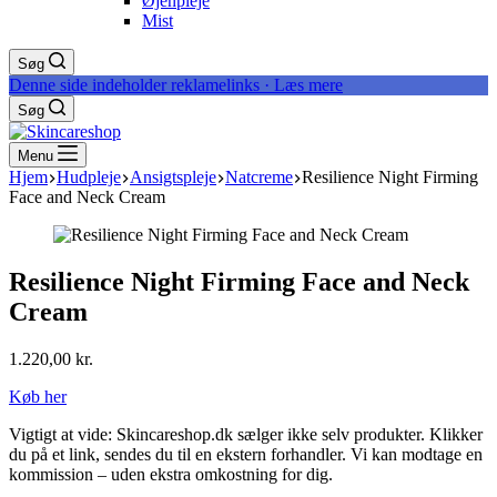
Øjenpleje
Mist
Søg
Denne side indeholder reklamelinks · Læs mere
Søg
Menu
Hjem
Hudpleje
Ansigtspleje
Natcreme
Resilience Night Firming
Face and Neck Cream
Resilience Night Firming Face and Neck
Cream
1.220,00
kr.
Køb her
Vigtigt at vide: Skincareshop.dk sælger ikke selv produkter. Klikker
du på et link, sendes du til en ekstern forhandler. Vi kan modtage en
kommission – uden ekstra omkostning for dig.