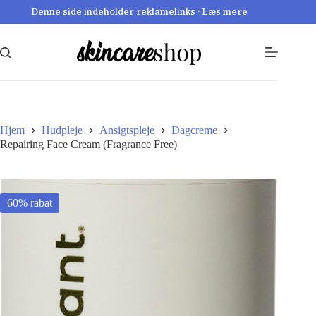
Fortsæt
Denne side indeholder reklamelinks · Læs mere
til
indhold
Hjem
Hudpleje
Ansigtspleje
Dagcreme
Repairing Face Cream (Fragrance Free)
60% rabat