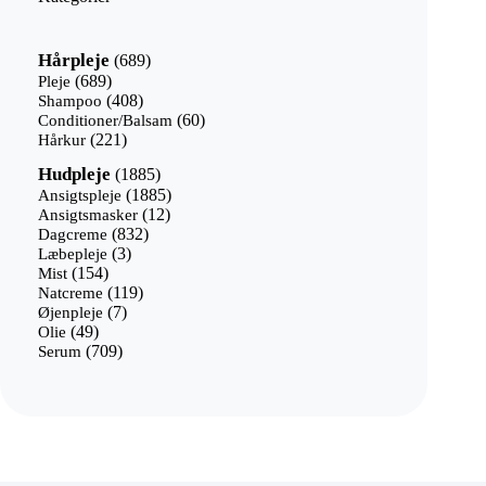
689
Hårpleje
689
varer
689
Pleje
689
varer
408
Shampoo
408
varer
60
Conditioner/Balsam
60
221
varer
Hårkur
221
varer
1885
Hudpleje
1885
varer
1885
Ansigtspleje
1885
12
varer
Ansigtsmasker
12
832
varer
Dagcreme
832
3
varer
Læbepleje
3
154
varer
Mist
154
varer
119
Natcreme
119
7
varer
Øjenpleje
7
49
varer
Olie
49
varer
709
Serum
709
varer