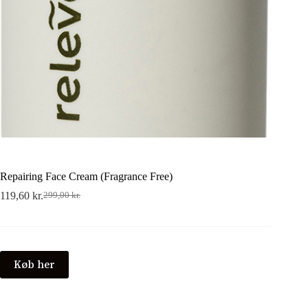
Repairing Face Cream (Fragrance Free)
119,60
kr.
299,00
kr.
Den
Den
oprindelige
aktuelle
pris
pris
var:
er:
299,00 kr..
119,60 kr..
Køb her