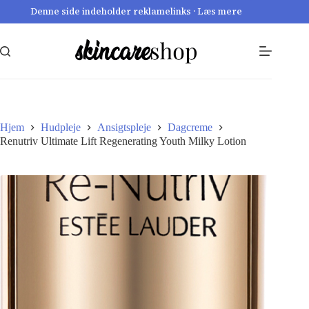
Fortsæt
Denne side indeholder reklamelinks · Læs mere
til
indhold
Hjem
Hudpleje
Ansigtspleje
Dagcreme
Renutriv Ultimate Lift Regenerating Youth Milky Lotion