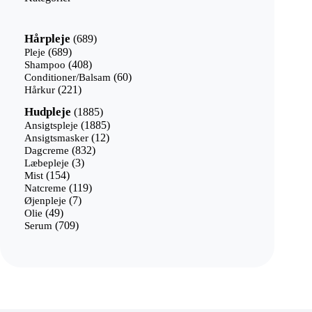
689
Hårpleje
689
varer
689
Pleje
689
varer
408
Shampoo
408
varer
60
Conditioner/Balsam
60
221
varer
Hårkur
221
varer
1885
Hudpleje
1885
varer
1885
Ansigtspleje
1885
12
varer
Ansigtsmasker
12
832
varer
Dagcreme
832
3
varer
Læbepleje
3
154
varer
Mist
154
varer
119
Natcreme
119
7
varer
Øjenpleje
7
49
varer
Olie
49
varer
709
Serum
709
varer