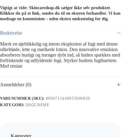
Vigtigt at vide: Skincareshop.dk sælger ikke selv produkter.
Klikker du på et link, sendes du til en ekstern forhandler. Vi kan
modtage en kommission – uden ekstra omkostning for dig.
Beskrivelse
Mærk en øjeblikkelig og intens eksplosion af fugt med denne
silkebløde, lette og mælkede lotion. Den innovative emulsion
absorberes hurtigt og trænger dybt ind, så huden spækkes med
forfriskende og udfyldende fugt. Styrker hudens fugtbarriere.
Med ensian
Anmeldelser (0)
VARENUMMER (SKU):
8906711448055606820
KATEGORI:
DAGCREME
Kategorier