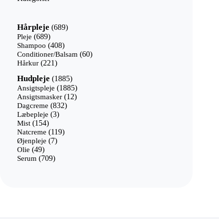
689
Hårpleje
689
varer
689
Pleje
689
varer
408
Shampoo
408
varer
60
Conditioner/Balsam
60
221
varer
Hårkur
221
varer
1885
Hudpleje
1885
varer
1885
Ansigtspleje
1885
12
varer
Ansigtsmasker
12
832
varer
Dagcreme
832
3
varer
Læbepleje
3
154
varer
Mist
154
varer
119
Natcreme
119
7
varer
Øjenpleje
7
49
varer
Olie
49
varer
709
Serum
709
varer