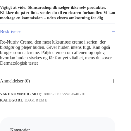
Vigtigt at vide: Skincareshop.dk sælger ikke selv produkter.
Klikker du på et link, sendes du til en ekstern forhandler. Vi kan
modtage en kommission – uden ekstra omkostning for dig.
Beskrivelse
Re-Nutriv Creme, den mest luksuriøse creme i serien, der
blødgør og plejer huden. Giver huden intens fugt. Kan også
bruges som natcreme. Påfør cremen om aftenen og oplev,
hvordan huden styrkes og får fornyet vitalitet, mens du sover.
Dermatologisk testet
Anmeldelser (0)
VARENUMMER (SKU):
8906716565589640791
KATEGORI:
DAGCREME
Kategorier