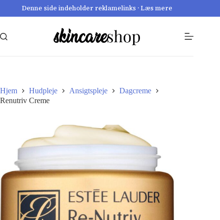
Fortsæt
Denne side indeholder reklamelinks · Læs mere
til
indhold
Hjem
Hudpleje
Ansigtspleje
Dagcreme
Renutriv Creme