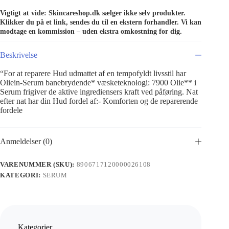
Vigtigt at vide: Skincareshop.dk sælger ikke selv produkter.
Klikker du på et link, sendes du til en ekstern forhandler. Vi kan
modtage en kommission – uden ekstra omkostning for dig.
Beskrivelse
“For at reparere Hud udmattet af en tempofyldt livsstil har
Oliein-Serum banebrydende* væsketeknologi: 7900 Olie** i
Serum frigiver de aktive ingrediensers kraft ved påføring. Nat
efter nat har din Hud fordel af:- Komforten og de reparerende
fordele
Anmeldelser (0)
VARENUMMER (SKU):
8906717120000026108
KATEGORI:
SERUM
Kategorier