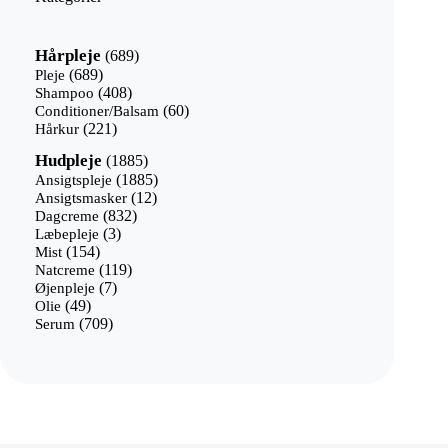
689
Hårpleje
689
varer
689
Pleje
689
varer
408
Shampoo
408
varer
60
Conditioner/Balsam
60
221
varer
Hårkur
221
varer
1885
Hudpleje
1885
varer
1885
Ansigtspleje
1885
12
varer
Ansigtsmasker
12
832
varer
Dagcreme
832
3
varer
Læbepleje
3
154
varer
Mist
154
varer
119
Natcreme
119
7
varer
Øjenpleje
7
49
varer
Olie
49
varer
709
Serum
709
varer