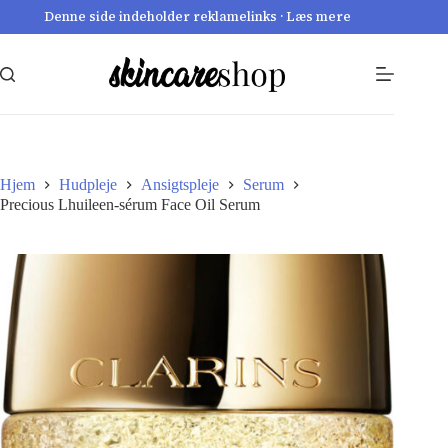
Fortsæt
Denne side indeholder reklamelinks · Læs mere
til
indhold
Hjem
Hudpleje
Ansigtspleje
Serum
Precious Lhuileen-sérum Face Oil Serum