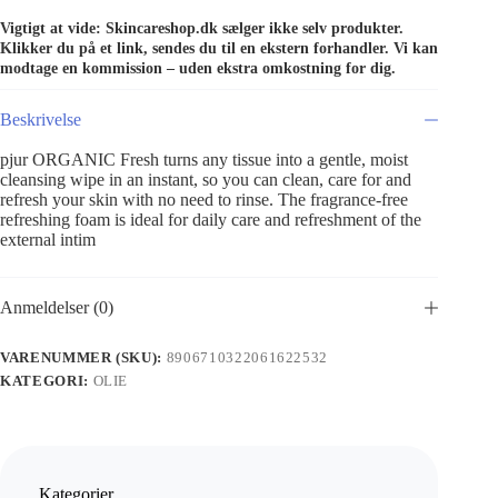
Vigtigt at vide: Skincareshop.dk sælger ikke selv produkter.
Klikker du på et link, sendes du til en ekstern forhandler. Vi kan
modtage en kommission – uden ekstra omkostning for dig.
Beskrivelse
pjur ORGANIC Fresh turns any tissue into a gentle, moist
cleansing wipe in an instant, so you can clean, care for and
refresh your skin with no need to rinse. The fragrance-free
refreshing foam is ideal for daily care and refreshment of the
external intim
Anmeldelser (0)
VARENUMMER (SKU):
8906710322061622532
KATEGORI:
OLIE
Kategorier