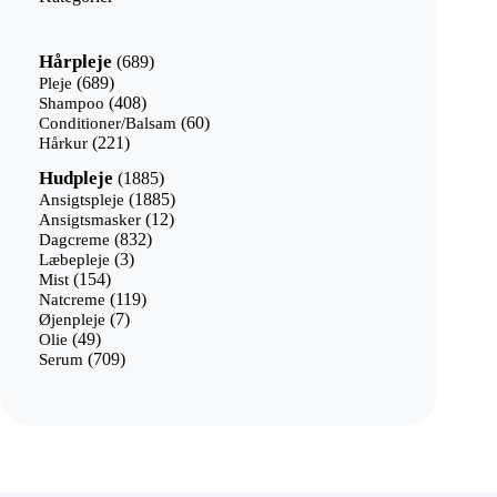
689
Hårpleje
689
varer
689
Pleje
689
varer
408
Shampoo
408
varer
60
Conditioner/Balsam
60
221
varer
Hårkur
221
varer
1885
Hudpleje
1885
varer
1885
Ansigtspleje
1885
12
varer
Ansigtsmasker
12
832
varer
Dagcreme
832
3
varer
Læbepleje
3
154
varer
Mist
154
varer
119
Natcreme
119
7
varer
Øjenpleje
7
49
varer
Olie
49
varer
709
Serum
709
varer