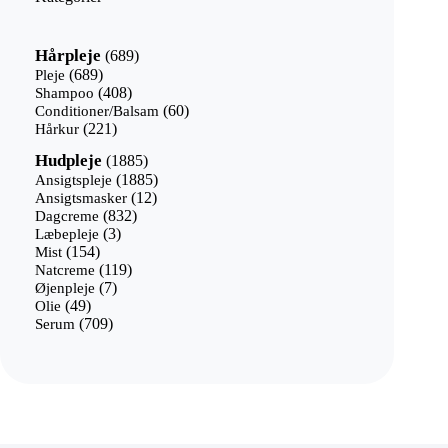
689
Hårpleje
689
varer
689
Pleje
689
varer
408
Shampoo
408
varer
60
Conditioner/Balsam
60
221
varer
Hårkur
221
varer
1885
Hudpleje
1885
varer
1885
Ansigtspleje
1885
12
varer
Ansigtsmasker
12
832
varer
Dagcreme
832
3
varer
Læbepleje
3
154
varer
Mist
154
varer
119
Natcreme
119
7
varer
Øjenpleje
7
49
varer
Olie
49
varer
709
Serum
709
varer