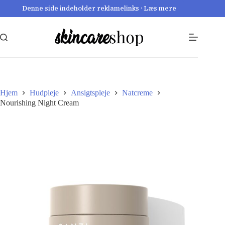
Fortsæt
Denne side indeholder reklamelinks · Læs mere
til
indhold
Hjem
Hudpleje
Ansigtspleje
Natcreme
Nourishing Night Cream