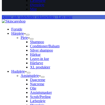
Læbepleje
Øjenpleje
Mist
Denne side indeholder reklamelinks · Læs mere
Forside
Hårpleje
Pleje
Shampoo
Conditioner/Balsam
Silver shampoo
Hårkur
Leave-in kur
Hårfarve
XL produkter
Hudpleje
Ansigtspleje
Dagcreme
Natcreme
Olie
Ansigtsmasker
Scrub/Peeling
Læbepleje