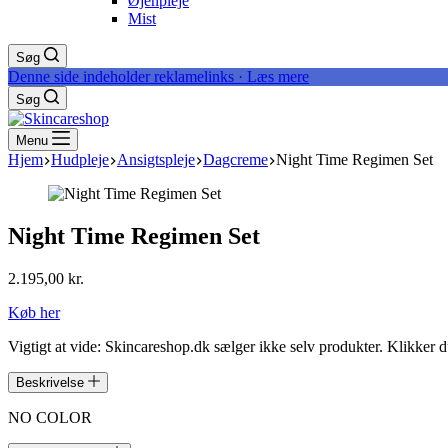
Øjenpleje
Mist
Søg
Denne side indeholder reklamelinks · Læs mere
Søg
Menu
Hjem
Hudpleje
Ansigtspleje
Dagcreme
Night Time Regimen Set
Night Time Regimen Set
2.195,00
kr.
Køb her
Vigtigt at vide: Skincareshop.dk sælger ikke selv produkter. Klikker 
Beskrivelse
NO COLOR