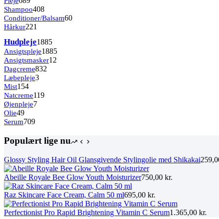
Pleje
689
varer
408
Shampoo
408
varer
60
Conditioner/Balsam
60
221
varer
Hårkur
221
varer
1885
Hudpleje
1885
varer
1885
Ansigtspleje
1885
12
varer
Ansigtsmasker
12
832
varer
Dagcreme
832
3
varer
Læbepleje
3
154
varer
Mist
154
varer
119
Natcreme
119
7
varer
Øjenpleje
7
49
varer
Olie
49
varer
709
Serum
709
varer
Populært lige nu
Glossy Styling Hair Oil Glansgivende Stylingolie med Shikakai
259,
Abeille Royale Bee Glow Youth Moisturizer
750,00
kr.
Raz Skincare Face Cream, Calm 50 ml
695,00
kr.
Perfectionist Pro Rapid Brightening Vitamin C Serum
1.365,00
kr.