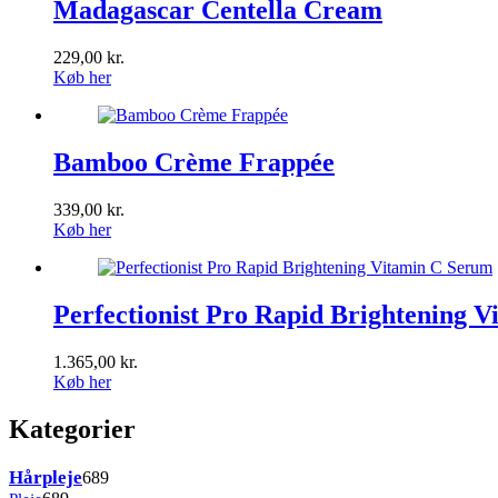
Madagascar Centella Cream
229,00
kr.
Køb her
Bamboo Crème Frappée
339,00
kr.
Køb her
Perfectionist Pro Rapid Brightening 
1.365,00
kr.
Køb her
Kategorier
689
Hårpleje
689
varer
689