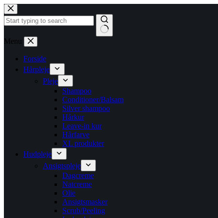
Fortsæt
til
indhold
Ingen
Menu
resultater
Forside
Hårpleje
Pleje
Shampoo
Conditioner/Balsam
Silver shampoo
Hårkur
Leave-in kur
Hårfarve
XL produkter
Hudpleje
Ansigtspleje
Dagcreme
Natcreme
Olie
Ansigtsmasker
Scrub/Peeling