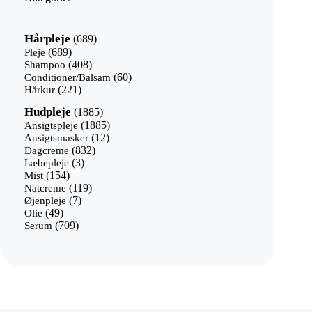
689
Hårpleje
689
varer
689
Pleje
689
varer
408
Shampoo
408
varer
60
Conditioner/Balsam
60
221
varer
Hårkur
221
varer
1885
Hudpleje
1885
varer
1885
Ansigtspleje
1885
12
varer
Ansigtsmasker
12
832
varer
Dagcreme
832
3
varer
Læbepleje
3
154
varer
Mist
154
varer
119
Natcreme
119
7
varer
Øjenpleje
7
49
varer
Olie
49
varer
709
Serum
709
varer