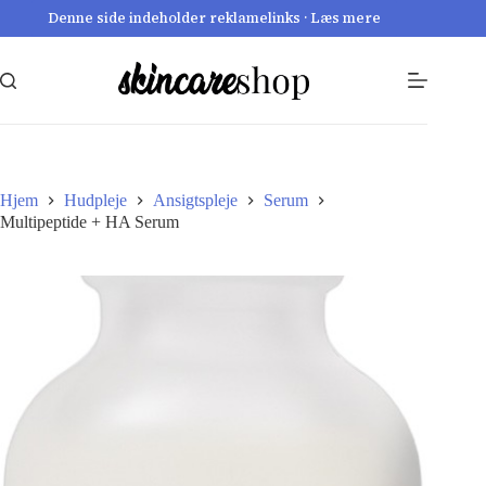
Fortsæt
Denne side indeholder reklamelinks · Læs mere
til
indhold
Hjem
Hudpleje
Ansigtspleje
Serum
Multipeptide + HA Serum