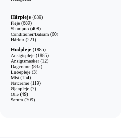
689
Hårpleje
689
varer
689
Pleje
689
varer
408
Shampoo
408
varer
60
Conditioner/Balsam
60
221
varer
Hårkur
221
varer
1885
Hudpleje
1885
varer
1885
Ansigtspleje
1885
12
varer
Ansigtsmasker
12
832
varer
Dagcreme
832
3
varer
Læbepleje
3
154
varer
Mist
154
varer
119
Natcreme
119
7
varer
Øjenpleje
7
49
varer
Olie
49
varer
709
Serum
709
varer