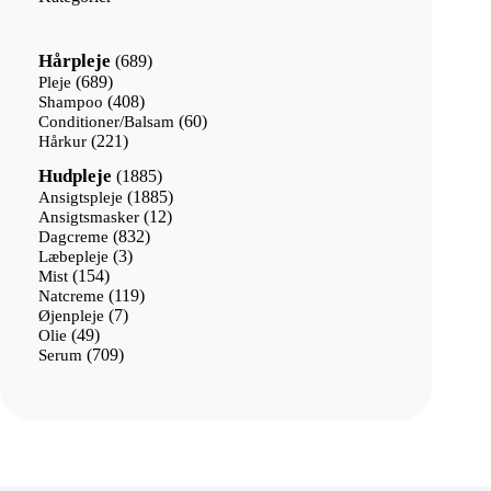
689
Hårpleje
689
varer
689
Pleje
689
varer
408
Shampoo
408
varer
60
Conditioner/Balsam
60
221
varer
Hårkur
221
varer
1885
Hudpleje
1885
varer
1885
Ansigtspleje
1885
12
varer
Ansigtsmasker
12
832
varer
Dagcreme
832
3
varer
Læbepleje
3
154
varer
Mist
154
varer
119
Natcreme
119
7
varer
Øjenpleje
7
49
varer
Olie
49
varer
709
Serum
709
varer