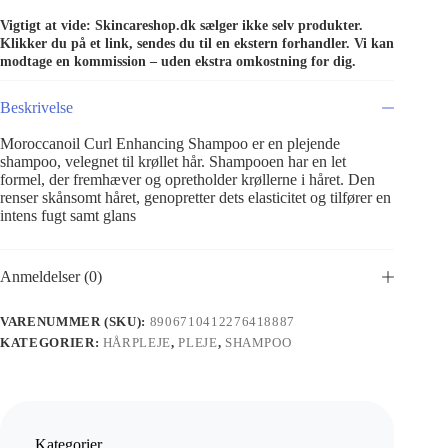
Vigtigt at vide: Skincareshop.dk sælger ikke selv produkter.
Klikker du på et link, sendes du til en ekstern forhandler. Vi kan
modtage en kommission – uden ekstra omkostning for dig.
Beskrivelse
Moroccanoil Curl Enhancing Shampoo er en plejende
shampoo, velegnet til krøllet hår. Shampooen har en let
formel, der fremhæver og opretholder krøllerne i håret. Den
renser skånsomt håret, genopretter dets elasticitet og tilfører en
intens fugt samt glans
Anmeldelser (0)
VARENUMMER (SKU):
8906710412276418887
KATEGORIER:
HÅRPLEJE
,
PLEJE
,
SHAMPOO
Kategorier