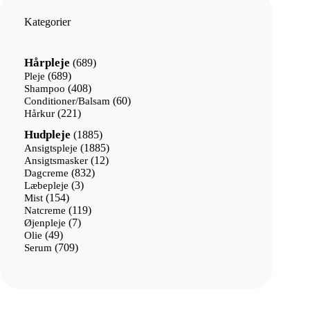
Kategorier
689
Hårpleje
689
varer
689
Pleje
689
varer
408
Shampoo
408
varer
60
Conditioner/Balsam
60
221
varer
Hårkur
221
varer
1885
Hudpleje
1885
varer
1885
Ansigtspleje
1885
12
varer
Ansigtsmasker
12
832
varer
Dagcreme
832
3
varer
Læbepleje
3
154
varer
Mist
154
varer
119
Natcreme
119
7
varer
Øjenpleje
7
49
varer
Olie
49
varer
709
Serum
709
varer