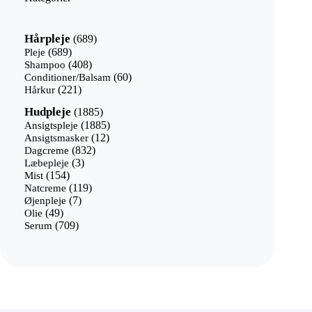
689
Hårpleje
689
varer
689
Pleje
689
varer
408
Shampoo
408
varer
60
Conditioner/Balsam
60
221
varer
Hårkur
221
varer
1885
Hudpleje
1885
varer
1885
Ansigtspleje
1885
12
varer
Ansigtsmasker
12
832
varer
Dagcreme
832
3
varer
Læbepleje
3
154
varer
Mist
154
varer
119
Natcreme
119
7
varer
Øjenpleje
7
49
varer
Olie
49
varer
709
Serum
709
varer