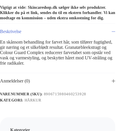
Vigtigt at vide: Skincareshop.dk sælger ikke selv produkter.
Klikker du på et link, sendes du til en ekstern forhandler. Vi kan
modtage en kommission – uden ekstra omkostning for dig.
Beskrivelse
En skånsom behandling for farvet hår, som ­tilfører fugtighed,
gir næring og et silkeblødt resultat. Granatæbleekstragt og
Colour Guard Complex reducerer farvetabet som opstår ved
vask og varmestyling, og beskytter håret mod UV-stråling og
frie radikaler.
Anmeldelser (0)
VARENUMMER (SKU):
8906715980460253928
KATEGORI:
HÅRKUR
Kategorier