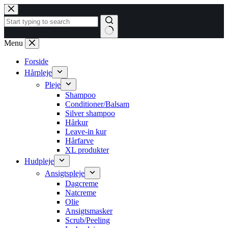
Fortsæt
til
indhold
Ingen
Menu
resultater
Forside
Hårpleje
Pleje
Shampoo
Conditioner/Balsam
Silver shampoo
Hårkur
Leave-in kur
Hårfarve
XL produkter
Hudpleje
Ansigtspleje
Dagcreme
Natcreme
Olie
Ansigtsmasker
Scrub/Peeling