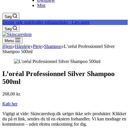
Øjenpleje
Mist
Søg
Denne side indeholder reklamelinks · Læs mere
Søg
Menu
Hjem
Hårpleje
Pleje
Shampoo
L’oréal Professionnel Silver
Shampoo 500ml
L’oréal Professionnel Silver Shampoo
500ml
268,00
kr.
Køb her
Vigtigt at vide: Skincareshop.dk sælger ikke selv produkter. Klikker
du på et link, sendes du til en ekstern forhandler. Vi kan modtage en
kommission – uden ekstra omkostning for dig.