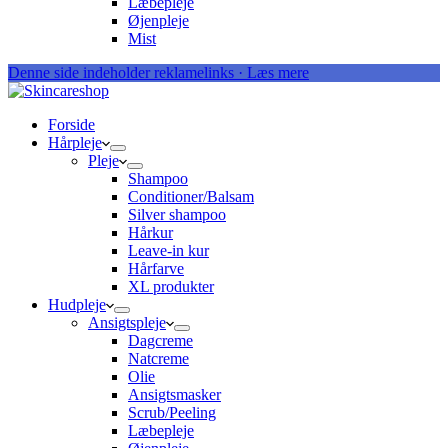
Læbepleje
Øjenpleje
Mist
Denne side indeholder reklamelinks · Læs mere
Forside
Hårpleje
Pleje
Shampoo
Conditioner/Balsam
Silver shampoo
Hårkur
Leave-in kur
Hårfarve
XL produkter
Hudpleje
Ansigtspleje
Dagcreme
Natcreme
Olie
Ansigtsmasker
Scrub/Peeling
Læbepleje