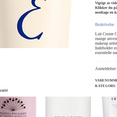
Vigtigt at vi
Klikker du på 
modtage en k
Beskrivelse
Lait Creme C
mange anvend
makeup artist
Indeholder en
essentielle n
Anmeldelser 
VARENUMME
KATEGORI:
varer