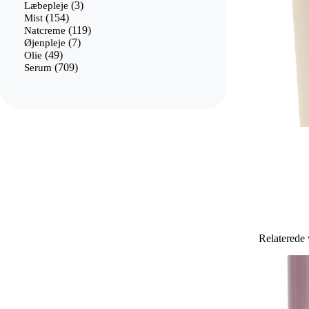
3
varer
Læbepleje
3
154
varer
Mist
154
varer
119
Natcreme
119
7
varer
Øjenpleje
7
49
varer
Olie
49
varer
709
Serum
709
varer
Relaterede 