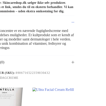
de: Skincareshop.dk sælger ikke selv produkter.
et link, sendes du til en ekstern forhandler. Vi kan
ommission – uden ekstra omkostning for dig.
oncentre er en nærende fugtighedscreme med
elses muligheder. Et kultprodukt som er kendt af
er og modeller samt dermatologer i hele verden.
 unik kombination af vitaminer, fedtsyrer og
æringss
(0)
R (SKU):
8906716522359030432
DAGCREME