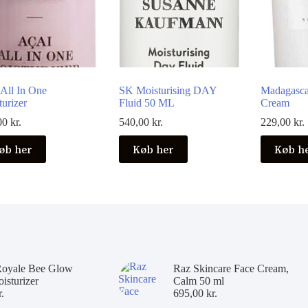
 All In One
SK Moisturising DAY
Madagasca
urizer
Fluid 50 ML
Cream
00
kr.
540,00
kr.
229,00
kr.
øb her
Køb her
Køb h
Royale Bee Glow
Raz Skincare Face Cream,
isturizer
Calm 50 ml
r.
695,00
kr.