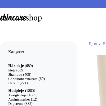
Fortsæt
til
indhold
Hjem
H
Kategorier
689
Hårpleje
689
varer
689
Pleje
689
varer
408
Shampoo
408
varer
60
Conditioner/Balsam
60
221
varer
Hårkur
221
varer
1885
Hudpleje
1885
varer
1885
Ansigtspleje
1885
12
varer
Ansigtsmasker
12
832
varer
Dagcreme
832