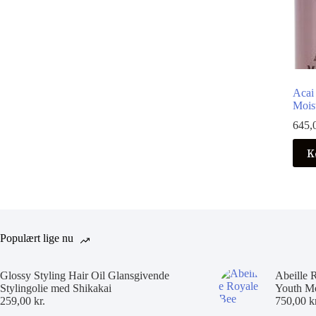
Acai
Moist
645,
K
Populært lige nu
Glossy Styling Hair Oil Glansgivende
Abeille 
Stylingolie med Shikakai
Youth Mo
259,00
kr.
750,00
k