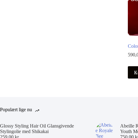
Color
590,
K
Populært lige nu
Glossy Styling Hair Oil Glansgivende
Abeille 
Stylingolie med Shikakai
Youth Mo
259,00
kr.
750,00
k