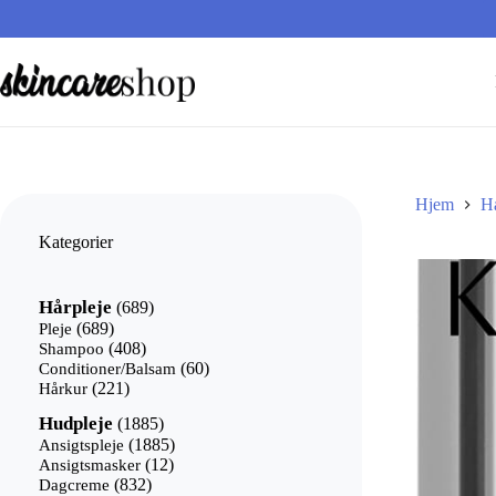
Fortsæt
til
indhold
Hjem
Hå
Kategorier
689
Hårpleje
689
varer
689
Pleje
689
varer
408
Shampoo
408
varer
60
Conditioner/Balsam
60
221
varer
Hårkur
221
varer
1885
Hudpleje
1885
varer
1885
Ansigtspleje
1885
12
varer
Ansigtsmasker
12
832
varer
Dagcreme
832