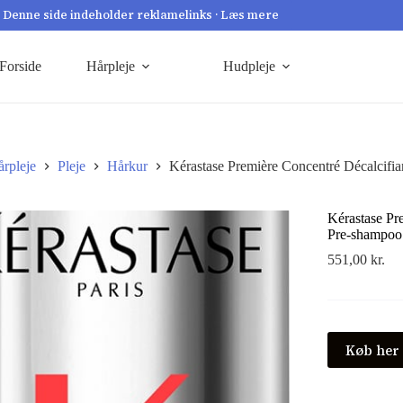
Denne side indeholder reklamelinks · Læs mere
Forside
Hårpleje
Hudpleje
rpleje
Pleje
Hårkur
Kérastase Première Concentré Décalcifia
Kérastase Pr
Pre-shampoo
551,00
kr.
Køb her