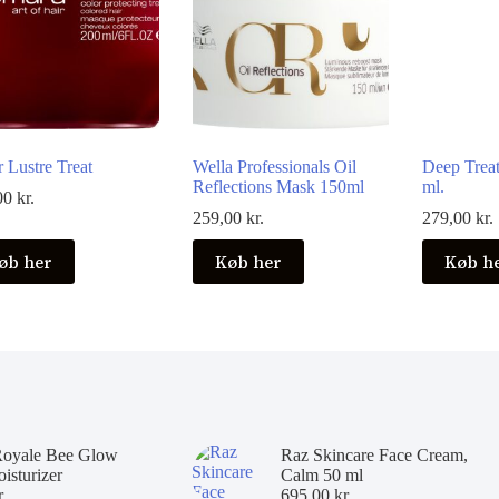
 Lustre Treat
Wella Professionals Oil
Deep Treat
Reflections Mask 150ml
ml.
00
kr.
259,00
kr.
279,00
kr.
øb her
Køb her
Køb h
Royale Bee Glow
Raz Skincare Face Cream,
isturizer
Calm 50 ml
r.
695,00
kr.