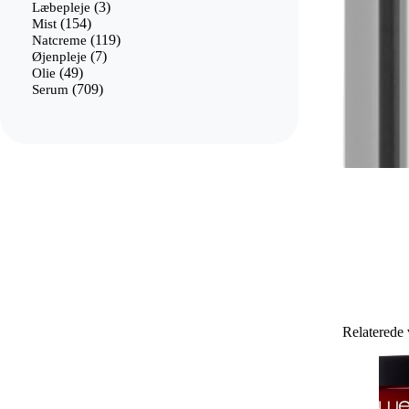
3
varer
Læbepleje
3
154
varer
Mist
154
varer
119
Natcreme
119
7
varer
Øjenpleje
7
49
varer
Olie
49
varer
709
Serum
709
varer
Relaterede 