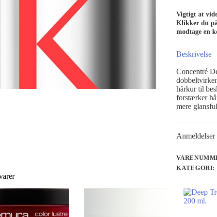
Vigtigt at vi
Klikker du på 
modtage en k
Beskrivelse
Concentré Déc
dobbeltvirke
hårkur til be
forstærker hå
mere glansfu
Anmeldelser 
VARENUMME
KATEGORI:
varer