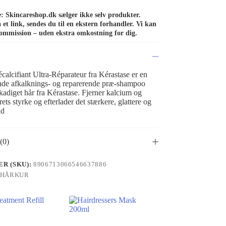
de: Skincareshop.dk sælger ikke selv produkter.
et link, sendes du til en ekstern forhandler. Vi kan
ommission – uden ekstra omkostning for dig.
alcifiant Ultra-Réparateur fra Kérastase er en
nde afkalknings- og reparerende præ-shampoo
skadiget hår fra Kérastase. Fjerner kalcium og
rets styrke og efterlader det stærkere, glattere og
ld
(0)
R (SKU):
8906713066546637886
HÅRKUR