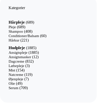
Kategorier
689
Hårpleje
689
varer
689
Pleje
689
varer
408
Shampoo
408
varer
60
Conditioner/Balsam
60
221
varer
Hårkur
221
varer
1885
Hudpleje
1885
varer
1885
Ansigtspleje
1885
12
varer
Ansigtsmasker
12
832
varer
Dagcreme
832
3
varer
Læbepleje
3
154
varer
Mist
154
varer
119
Natcreme
119
7
varer
Øjenpleje
7
49
varer
Olie
49
varer
709
Serum
709
varer