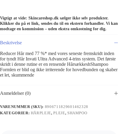
Vigtigt at vide: Skincareshop.dk sælger ikke selv produkter.
Klikker du på et link, sendes du til en ekstern forhandler. Vi kan
modtage en kommission – uden ekstra omkostning for dig.
Beskrivelse
Reducer Hår med 77 %* med vores seneste fremskridt inden
for tyndt Hår Invati Ultra Advanced 4-trins system. Det første
skridt i denne rutine er en rensende HårsækkeshShampoo
Formlen er blid og ikke irriterende for hovedbunden og skaber
et let, skummende
Anmeldelser (0)
VARENUMMER (SKU):
8906711829601462328
KATEGORIER:
HÅRPLEJE
,
PLEJE
,
SHAMPOO