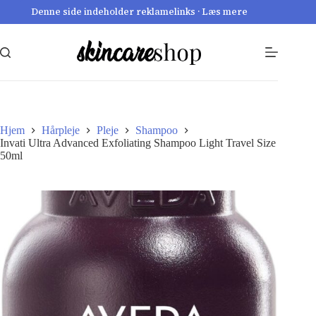
Fortsæt
Denne side indeholder reklamelinks · Læs mere
til
indhold
Hjem
Hårpleje
Pleje
Shampoo
Invati Ultra Advanced Exfoliating Shampoo Light Travel Size
50ml