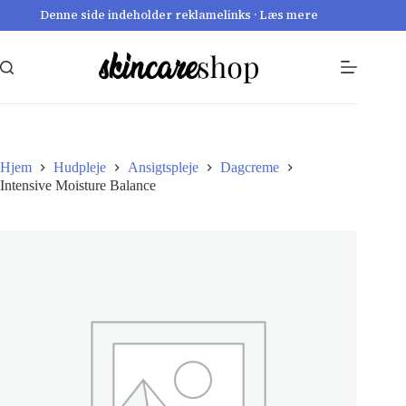
Fortsæt
Denne side indeholder reklamelinks · Læs mere
til
indhold
Hjem
Hudpleje
Ansigtspleje
Dagcreme
Intensive Moisture Balance