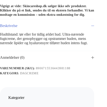
Vigtigt at vide: Skincareshop.dk sælger ikke selv produkter.
Klikker du på et link, sendes du til en ekstern forhandler. Vi kan
modtage en kommission – uden ekstra omkostning for dig.
Beskrivelse
Hudtilstand: tør eller for tidlig ældet hud. Ultra-nærende
fugtcreme, der genopbygger og opstrammer huden, mens
nærende lipider og hyaluronsyre tilfører huden intens fugt.
Anmeldelser (0)
VARENUMMER (SKU):
8906715536443981188
KATEGORI:
DAGCREME
Kategorier