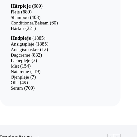
689
Hårpleje
689
varer
689
Pleje
689
varer
408
Shampoo
408
varer
60
Conditioner/Balsam
60
221
varer
Hårkur
221
varer
1885
Hudpleje
1885
varer
1885
Ansigtspleje
1885
12
varer
Ansigtsmasker
12
832
varer
Dagcreme
832
3
varer
Læbepleje
3
154
varer
Mist
154
varer
119
Natcreme
119
7
varer
Øjenpleje
7
49
varer
Olie
49
varer
709
Serum
709
varer