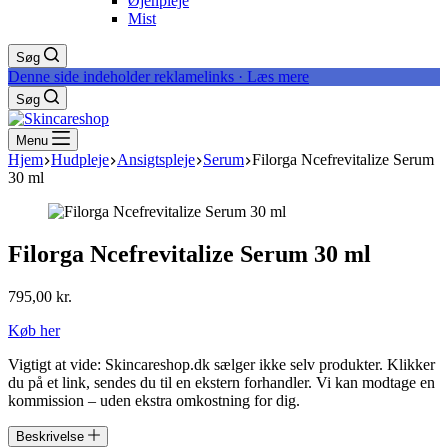
Øjenpleje
Mist
Søg
Denne side indeholder reklamelinks · Læs mere
Søg
Menu
Hjem
Hudpleje
Ansigtspleje
Serum
Filorga Ncefrevitalize Serum
30 ml
Filorga Ncefrevitalize Serum 30 ml
795,00
kr.
Køb her
Vigtigt at vide: Skincareshop.dk sælger ikke selv produkter. Klikker
du på et link, sendes du til en ekstern forhandler. Vi kan modtage en
kommission – uden ekstra omkostning for dig.
Beskrivelse