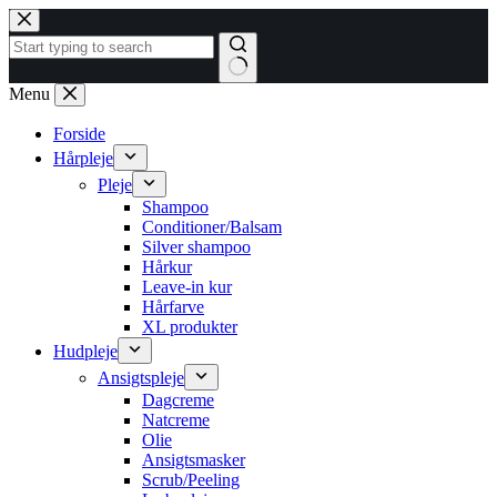
Fortsæt
til
indhold
Ingen
Menu
resultater
Forside
Hårpleje
Pleje
Shampoo
Conditioner/Balsam
Silver shampoo
Hårkur
Leave-in kur
Hårfarve
XL produkter
Hudpleje
Ansigtspleje
Dagcreme
Natcreme
Olie
Ansigtsmasker
Scrub/Peeling