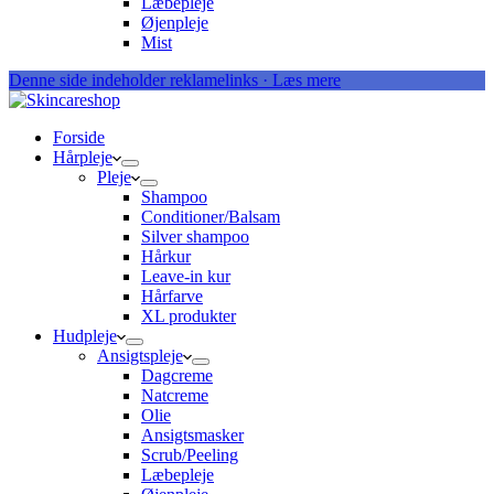
Læbepleje
Øjenpleje
Mist
Denne side indeholder reklamelinks · Læs mere
Forside
Hårpleje
Pleje
Shampoo
Conditioner/Balsam
Silver shampoo
Hårkur
Leave-in kur
Hårfarve
XL produkter
Hudpleje
Ansigtspleje
Dagcreme
Natcreme
Olie
Ansigtsmasker
Scrub/Peeling
Læbepleje