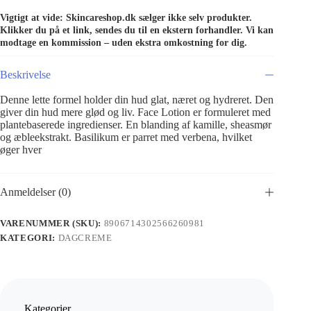
Vigtigt at vide: Skincareshop.dk sælger ikke selv produkter.
Klikker du på et link, sendes du til en ekstern forhandler. Vi kan
modtage en kommission – uden ekstra omkostning for dig.
Beskrivelse
Denne lette formel holder din hud glat, næret og hydreret. Den
giver din hud mere glød og liv. Face Lotion er formuleret med
plantebaserede ingredienser. En blanding af kamille, sheasmør
og æbleekstrakt. Basilikum er parret med verbena, hvilket
øger hver
Anmeldelser (0)
VARENUMMER (SKU):
8906714302566260981
KATEGORI:
DAGCREME
Kategorier