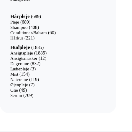
689
Hårpleje
689
varer
689
Pleje
689
varer
408
Shampoo
408
varer
60
Conditioner/Balsam
60
221
varer
Hårkur
221
varer
1885
Hudpleje
1885
varer
1885
Ansigtspleje
1885
12
varer
Ansigtsmasker
12
832
varer
Dagcreme
832
3
varer
Læbepleje
3
154
varer
Mist
154
varer
119
Natcreme
119
7
varer
Øjenpleje
7
49
varer
Olie
49
varer
709
Serum
709
varer