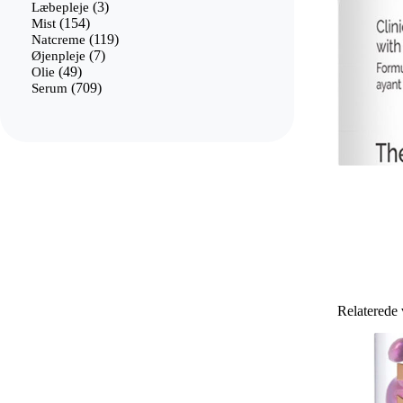
3
varer
Læbepleje
3
154
varer
Mist
154
varer
119
Natcreme
119
7
varer
Øjenpleje
7
49
varer
Olie
49
varer
709
Serum
709
varer
Relaterede 