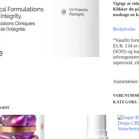
Vigtigt at vi
Klikker du på 
modtage en k
Beskrivelse
“Vandfri form
EUK 134 er e
(SOD) og kat
selvregenerer
superoxid, el
Anmeldelser 
VARENUMME
KATEGORI:
varer