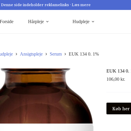
Denne side indeholder reklamelinks · Læs mere
Forside
Hårpleje
Hudpleje
udpleje
Ansigtspleje
Serum
EUK 134 0. 1%
EUK 134 0.
106,00
kr.
Køb her