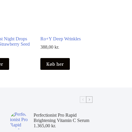
st Night Drops
Ro+Y Deep Wrinkles
trawberry Seed
388,00
kr.
er
Køb her
Perfectionist Pro Rapid
Brightening Vitamin C Serum
1.365,00
kr.