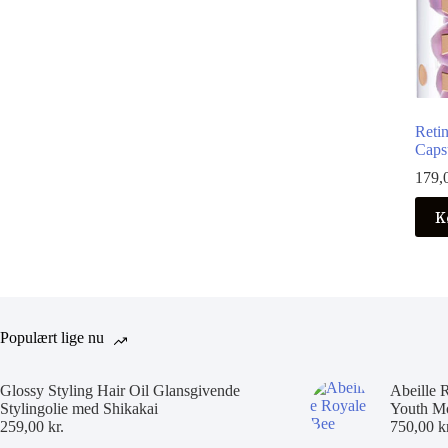
Reti
Caps
179,
K
Populært lige nu
Glossy Styling Hair Oil Glansgivende
Abeille 
Stylingolie med Shikakai
Youth Mo
259,00
kr.
750,00
k