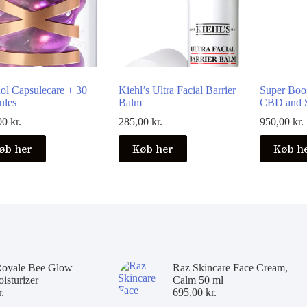
nol Capsulecare + 30
Kiehl’s Ultra Facial Barrier
Super Boo
ules
Balm
CBD and S
00
kr.
285,00
kr.
950,00
kr.
øb her
Køb her
Køb h
Royale Bee Glow
Raz Skincare Face Cream,
isturizer
Calm 50 ml
r.
695,00
kr.