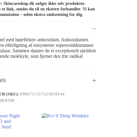
de: Skincareshop.dk sælger ikke selv produkter.
et link, sendes du til en ekstern forhandler. Vi kan
ommission – uden ekstra omkostning for dig.
el med højeffektiv antioxidant. Antioxidanten
n efterligning af enzymerne superoxiddismutase
alase. Sammen danner de et exceptionelt sjældent
ende molekyle, som fjerner den frie radikal
i
(0)
R (SKU):
8906711517321659544
SERUM