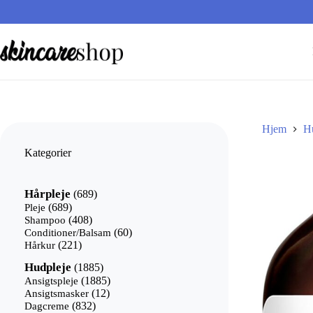
Fortsæt
til
indhold
Hjem
H
Kategorier
689
Hårpleje
689
varer
689
Pleje
689
varer
408
Shampoo
408
varer
60
Conditioner/Balsam
60
221
varer
Hårkur
221
varer
1885
Hudpleje
1885
varer
1885
Ansigtspleje
1885
12
varer
Ansigtsmasker
12
832
varer
Dagcreme
832