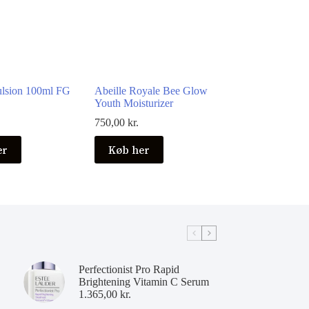
lsion 100ml FG
Abeille Royale Bee Glow
Youth Moisturizer
750,00
kr.
er
Køb her
Perfectionist Pro Rapid
Brightening Vitamin C Serum
1.365,00
kr.