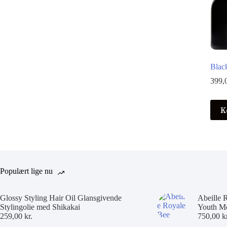
Blac
399,
K
Populært lige nu
Glossy Styling Hair Oil Glansgivende
Abeille 
Stylingolie med Shikakai
Youth Mo
259,00
kr.
750,00
k