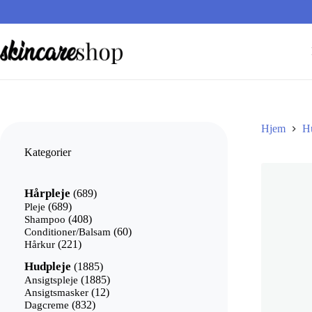
Fortsæt
til
indhold
Hjem
H
Kategorier
689
Hårpleje
689
varer
689
Pleje
689
varer
408
Shampoo
408
varer
60
Conditioner/Balsam
60
221
varer
Hårkur
221
varer
1885
Hudpleje
1885
varer
1885
Ansigtspleje
1885
12
varer
Ansigtsmasker
12
832
varer
Dagcreme
832