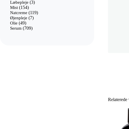
3
varer
Læbepleje
3
154
varer
Mist
154
varer
119
Natcreme
119
7
varer
Øjenpleje
7
49
varer
Olie
49
varer
709
Serum
709
varer
Relaterede 