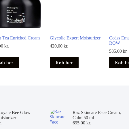
k Tea Enriched Cream
Glycolic Expert Moisturizer
Ccdss Emu
ROW
00
kr.
420,00
kr.
585,00
kr.
øb her
Køb her
Køb h
Royale Bee Glow
Raz Skincare Face Cream,
isturizer
Calm 50 ml
r.
695,00
kr.