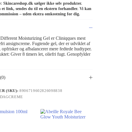
de: Skincareshop.dk sælger ikke selv produkter.
et link, sendes du til en ekstern forhandler. Vi kan
ommission – uden ekstra omkostning for dig.
 Different Moisturizing Gel er Cliniqques mest
fri ansigtscreme. Fugtende gel, der er udviklet af
 opfrisker og afbalancerer mere fedtede hudtyper.
ktet: Giver 8 timers let, oliefri fugt. Genopfylder
(0)
R (SKU):
8906719602826098838
DAGCREME