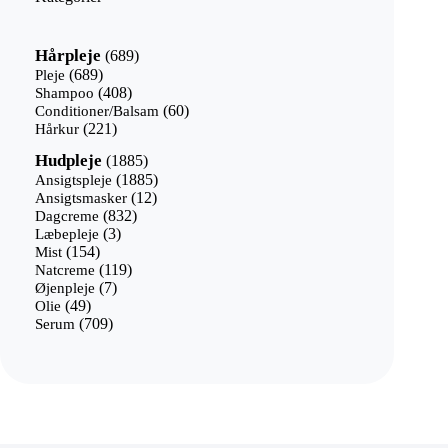
689
Hårpleje
689
varer
689
Pleje
689
varer
408
Shampoo
408
varer
60
Conditioner/Balsam
60
221
varer
Hårkur
221
varer
1885
Hudpleje
1885
varer
1885
Ansigtspleje
1885
12
varer
Ansigtsmasker
12
832
varer
Dagcreme
832
3
varer
Læbepleje
3
154
varer
Mist
154
varer
119
Natcreme
119
7
varer
Øjenpleje
7
49
varer
Olie
49
varer
709
Serum
709
varer