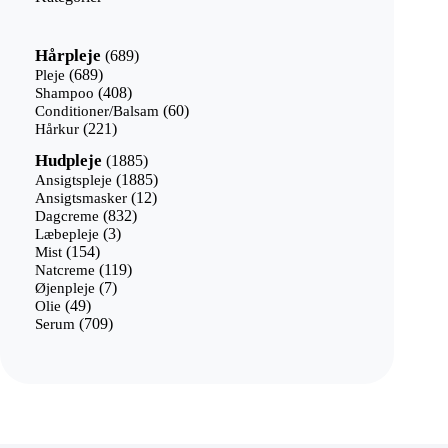
689
Hårpleje
689
varer
689
Pleje
689
varer
408
Shampoo
408
varer
60
Conditioner/Balsam
60
221
varer
Hårkur
221
varer
1885
Hudpleje
1885
varer
1885
Ansigtspleje
1885
12
varer
Ansigtsmasker
12
832
varer
Dagcreme
832
3
varer
Læbepleje
3
154
varer
Mist
154
varer
119
Natcreme
119
7
varer
Øjenpleje
7
49
varer
Olie
49
varer
709
Serum
709
varer