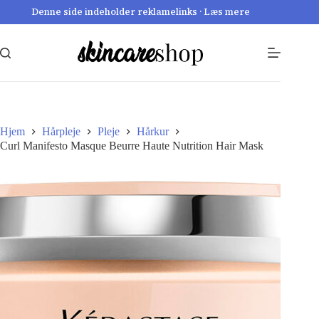
Fortsæt
Denne side indeholder reklamelinks · Læs mere
til
indhold
Hjem
Hårpleje
Pleje
Hårkur
Curl Manifesto Masque Beurre Haute Nutrition Hair Mask