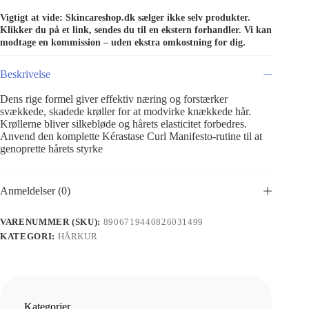
Vigtigt at vide: Skincareshop.dk sælger ikke selv produkter.
Klikker du på et link, sendes du til en ekstern forhandler. Vi kan
modtage en kommission – uden ekstra omkostning for dig.
Beskrivelse
Dens rige formel giver effektiv næring og forstærker
svækkede, skadede krøller for at modvirke knækkede hår.
Krøllerne bliver silkebløde og hårets elasticitet forbedres.
Anvend den komplette Kérastase Curl Manifesto-rutine til at
genoprette hårets styrke
Anmeldelser (0)
VARENUMMER (SKU):
8906719440826031499
KATEGORI:
HÅRKUR
Kategorier