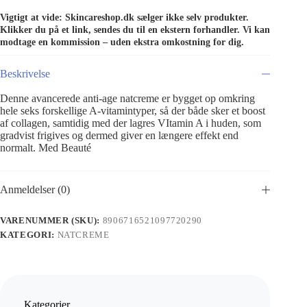
Vigtigt at vide: Skincareshop.dk sælger ikke selv produkter.
Klikker du på et link, sendes du til en ekstern forhandler. Vi kan
modtage en kommission – uden ekstra omkostning for dig.
Beskrivelse
Denne avancerede anti-age natcreme er bygget op omkring
hele seks forskellige A-vitamintyper, så der både sker et boost
af collagen, samtidig med der lagres VItamin A i huden, som
gradvist frigives og dermed giver en længere effekt end
normalt. Med Beauté
Anmeldelser (0)
VARENUMMER (SKU):
8906716521097720290
KATEGORI:
NATCREME
Kategorier