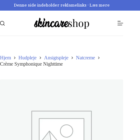
Fortsæt
Denne side indeholder reklamelinks · Læs mere
til
indhold
Hjem
Hudpleje
Ansigtspleje
Natcreme
Crème Symphonique Nighttime