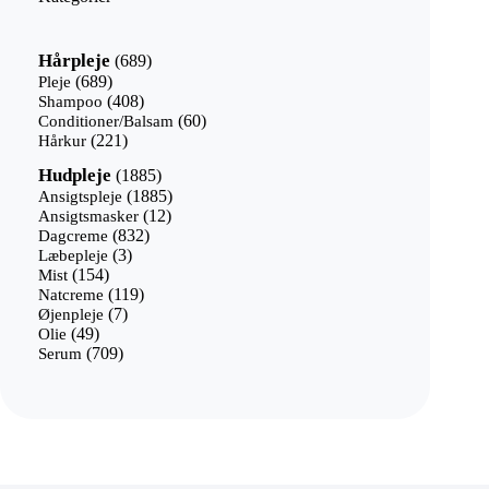
689
Hårpleje
689
varer
689
Pleje
689
varer
408
Shampoo
408
varer
60
Conditioner/Balsam
60
221
varer
Hårkur
221
varer
1885
Hudpleje
1885
varer
1885
Ansigtspleje
1885
12
varer
Ansigtsmasker
12
832
varer
Dagcreme
832
3
varer
Læbepleje
3
154
varer
Mist
154
varer
119
Natcreme
119
7
varer
Øjenpleje
7
49
varer
Olie
49
varer
709
Serum
709
varer