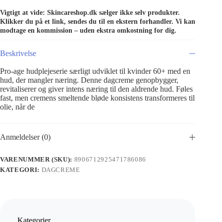
Vigtigt at vide: Skincareshop.dk sælger ikke selv produkter.
Klikker du på et link, sendes du til en ekstern forhandler. Vi kan
modtage en kommission – uden ekstra omkostning for dig.
Beskrivelse
Pro-age hudplejeserie særligt udviklet til kvinder 60+ med en
hud, der mangler næring. Denne dagcreme genopbygger,
revitaliserer og giver intens næring til den aldrende hud. Føles
fast, men cremens smeltende bløde konsistens transformeres til
olie, når de
Anmeldelser (0)
VARENUMMER (SKU):
8906712925471786086
KATEGORI:
DAGCREME
Kategorier