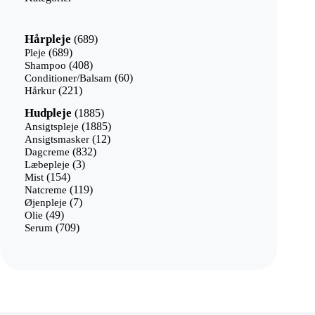
689
Hårpleje
689
varer
689
Pleje
689
varer
408
Shampoo
408
varer
60
Conditioner/Balsam
60
221
varer
Hårkur
221
varer
1885
Hudpleje
1885
varer
1885
Ansigtspleje
1885
12
varer
Ansigtsmasker
12
832
varer
Dagcreme
832
3
varer
Læbepleje
3
154
varer
Mist
154
varer
119
Natcreme
119
7
varer
Øjenpleje
7
49
varer
Olie
49
varer
709
Serum
709
varer