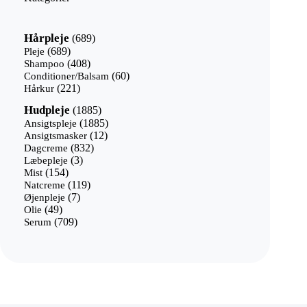
689
Hårpleje
689
varer
689
Pleje
689
varer
408
Shampoo
408
varer
60
Conditioner/Balsam
60
221
varer
Hårkur
221
varer
1885
Hudpleje
1885
varer
1885
Ansigtspleje
1885
12
varer
Ansigtsmasker
12
832
varer
Dagcreme
832
3
varer
Læbepleje
3
154
varer
Mist
154
varer
119
Natcreme
119
7
varer
Øjenpleje
7
49
varer
Olie
49
varer
709
Serum
709
varer