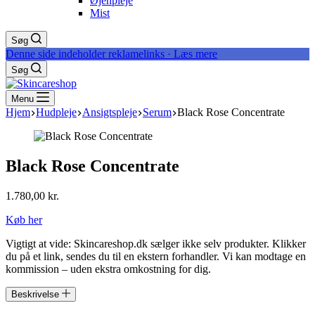
Øjenpleje
Mist
Søg
Denne side indeholder reklamelinks · Læs mere
Søg
Menu
Hjem
Hudpleje
Ansigtspleje
Serum
Black Rose Concentrate
Black Rose Concentrate
1.780,00
kr.
Køb her
Vigtigt at vide: Skincareshop.dk sælger ikke selv produkter. Klikker
du på et link, sendes du til en ekstern forhandler. Vi kan modtage en
kommission – uden ekstra omkostning for dig.
Beskrivelse