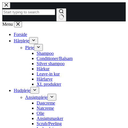
Fortsæt
til
indhold
Ingen
Menu
resultater
Forside
Hårpleje
Pleje
Shampoo
Conditioner/Balsam
Silver shampoo
Hårkur
Leave-in kur
Hårfarve
XL produkter
Hudpleje
Ansigtspleje
Dagcreme
Natcreme
Olie
Ansigtsmasker
Scrub/Peeling