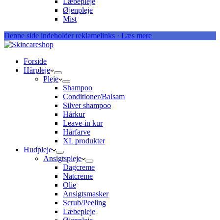
Læbepleje
Øjenpleje
Mist
Denne side indeholder reklamelinks · Læs mere
Forside
Hårpleje
Pleje
Shampoo
Conditioner/Balsam
Silver shampoo
Hårkur
Leave-in kur
Hårfarve
XL produkter
Hudpleje
Ansigtspleje
Dagcreme
Natcreme
Olie
Ansigtsmasker
Scrub/Peeling
Læbepleje