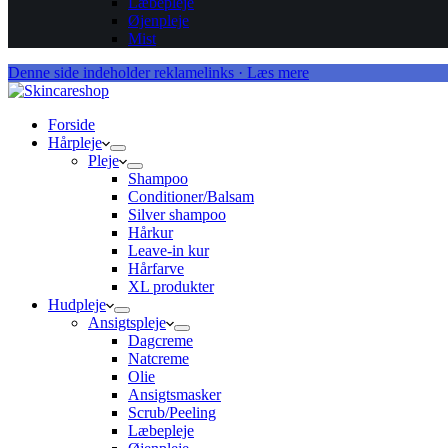
Læbepleje
Øjenpleje
Mist
Denne side indeholder reklamelinks · Læs mere
Forside
Hårpleje
Pleje
Shampoo
Conditioner/Balsam
Silver shampoo
Hårkur
Leave-in kur
Hårfarve
XL produkter
Hudpleje
Ansigtspleje
Dagcreme
Natcreme
Olie
Ansigtsmasker
Scrub/Peeling
Læbepleje