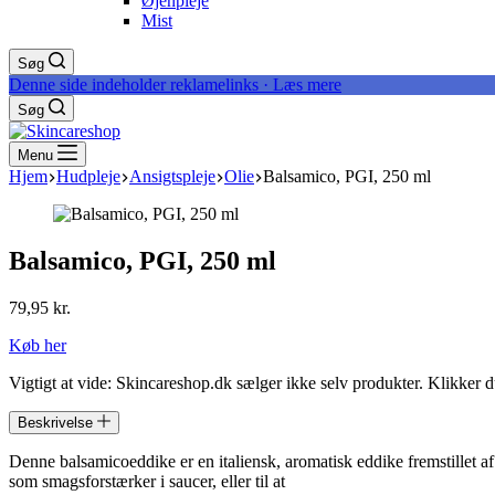
Øjenpleje
Mist
Søg
Denne side indeholder reklamelinks · Læs mere
Søg
Menu
Hjem
Hudpleje
Ansigtspleje
Olie
Balsamico, PGI, 250 ml
Balsamico, PGI, 250 ml
79,95
kr.
Køb her
Vigtigt at vide: Skincareshop.dk sælger ikke selv produkter. Klikker 
Beskrivelse
Denne balsamicoeddike er en italiensk, aromatisk eddike fremstillet af
som smagsforstærker i saucer, eller til at