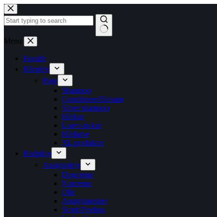
Fortsæt
til
indhold
Ingen
Menu
resultater
Forside
Hårpleje
Pleje
Shampoo
Conditioner/Balsam
Silver shampoo
Hårkur
Leave-in kur
Hårfarve
XL produkter
Hudpleje
Ansigtspleje
Dagcreme
Natcreme
Olie
Ansigtsmasker
Scrub/Peeling