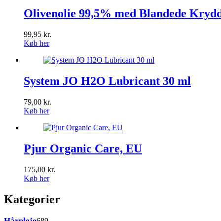
Olivenolie 99,5% med Blandede Krydde
99,95
kr.
Køb her
System JO H2O Lubricant 30 ml
79,00
kr.
Køb her
Pjur Organic Care, EU
175,00
kr.
Køb her
Kategorier
689
Hårpleje
689