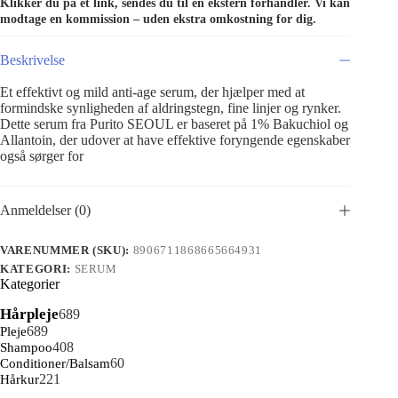
Klikker du på et link, sendes du til en ekstern forhandler. Vi kan
modtage en kommission – uden ekstra omkostning for dig.
Beskrivelse
Et effektivt og mild anti-age serum, der hjælper med at
formindske synligheden af aldringstegn, fine linjer og rynker.
Dette serum fra Purito SEOUL er baseret på 1% Bakuchiol og
Allantoin, der udover at have effektive foryngende egenskaber
også sørger for
Anmeldelser (0)
VARENUMMER (SKU):
8906711868665664931
KATEGORI:
SERUM
Kategorier
689
Hårpleje
689
varer
689
Pleje
689
varer
408
Shampoo
408
varer
60
Conditioner/Balsam
60
221
varer
Hårkur
221
varer