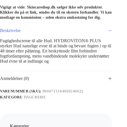
Vigtigt at vide: Skincareshop.dk sælger ikke selv produkter.
Klikker du på et link, sendes du til en ekstern forhandler. Vi kan
modtage en kommission – uden ekstra omkostning for dig.
Beskrivelse
Fugtighedscreme til alle Hud. HYDROVITON® PLUS
styrker Hud naturlige evne til at binde og bevare fugten i op til
48 timer efter påføring. En beskyttende film forhindrer
fugtfordampning, mens vandbindende molekyler understøtter
Hud evne til at indfange og
Anmeldelser (0)
VARENUMMER (SKU):
8906715184969240622
KATEGORI:
DAGCREME
Kategorier