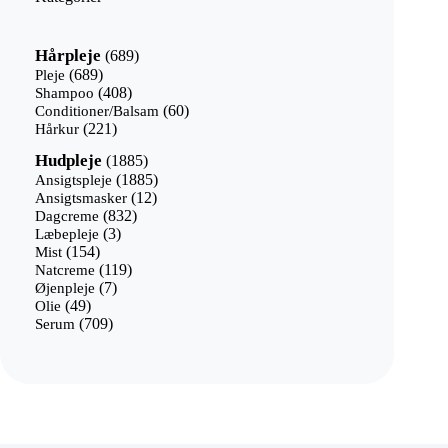
689
Hårpleje
689
varer
689
Pleje
689
varer
408
Shampoo
408
varer
60
Conditioner/Balsam
60
221
varer
Hårkur
221
varer
1885
Hudpleje
1885
varer
1885
Ansigtspleje
1885
12
varer
Ansigtsmasker
12
832
varer
Dagcreme
832
3
varer
Læbepleje
3
154
varer
Mist
154
varer
119
Natcreme
119
7
varer
Øjenpleje
7
49
varer
Olie
49
varer
709
Serum
709
varer