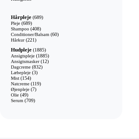
689
Hårpleje
689
varer
689
Pleje
689
varer
408
Shampoo
408
varer
60
Conditioner/Balsam
60
221
varer
Hårkur
221
varer
1885
Hudpleje
1885
varer
1885
Ansigtspleje
1885
12
varer
Ansigtsmasker
12
832
varer
Dagcreme
832
3
varer
Læbepleje
3
154
varer
Mist
154
varer
119
Natcreme
119
7
varer
Øjenpleje
7
49
varer
Olie
49
varer
709
Serum
709
varer