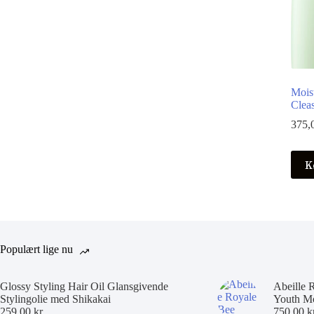
Mois
Clea
375,
K
Populært lige nu
Glossy Styling Hair Oil Glansgivende
Abeille 
Stylingolie med Shikakai
Youth Mo
259,00
kr.
750,00
k