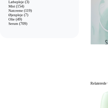
3
varer
Læbepleje
3
154
varer
Mist
154
varer
119
Natcreme
119
7
varer
Øjenpleje
7
49
varer
Olie
49
varer
709
Serum
709
varer
Relaterede 