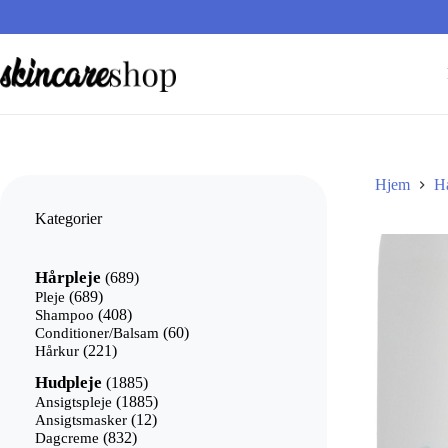
Fortsæt
til
indhold
Hjem
Hå
Kategorier
689
Hårpleje
689
varer
689
Pleje
689
varer
408
Shampoo
408
varer
60
Conditioner/Balsam
60
221
varer
Hårkur
221
varer
1885
Hudpleje
1885
varer
1885
Ansigtspleje
1885
12
varer
Ansigtsmasker
12
832
varer
Dagcreme
832