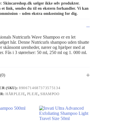
de: Skincareshop.dk sælger ikke selv produkter.
et link, sendes du til en ekstern forhandler. Vi kan
ommission – uden ekstra omkostning for dig.
sionals Nutricurls Wave Shampoo er en let
ølget hår. Denne Nutricurls shampoo uden tilsatte
ner skånsomt urenheder, nærer og hjælper med at
er. Fås i 3 størrelser: 50 ml, 250 ml og 1. 000 ml.
(0)
R (SKU):
8906714687373575134
ER:
HÅRPLEJE
,
PLEJE
,
SHAMPOO