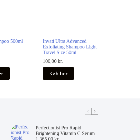
poo 500ml
Invati Ultra Advanced
Exfoliating Shampoo Light
Travel Size 50ml
100,00
kr.
er
Køb her
Perfectionist Pro Rapid
Brightening Vitamin C Serum
1.365,00
kr.