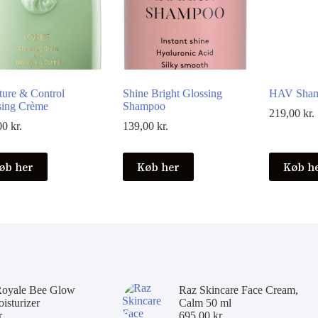
ture & Control
Shine Bright Glossing
HAV Sham
sing Crème
Shampoo
219,00
kr.
00
kr.
139,00
kr.
øb her
Køb her
Køb h
Royale Bee Glow
Raz Skincare Face Cream,
isturizer
Calm 50 ml
r.
695,00
kr.