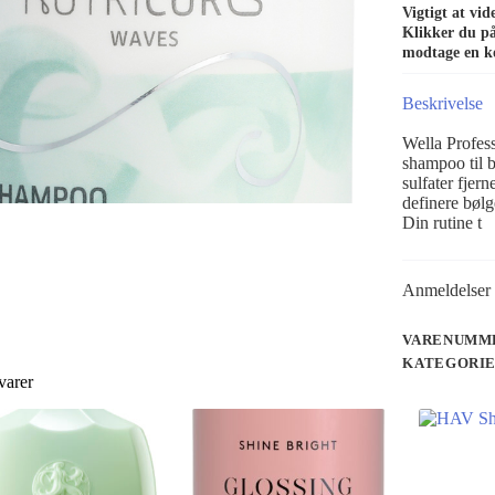
Vigtigt at vi
Klikker du på 
modtage en k
Beskrivelse
Wella Profes
shampoo til b
sulfater fjer
definere bølg
Din rutine t
Anmeldelser 
VARENUMME
KATEGORI
varer