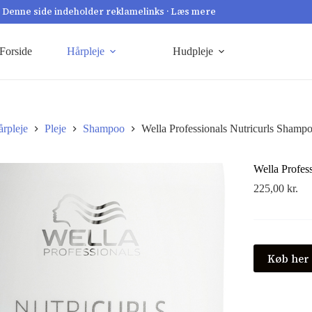
Denne side indeholder reklamelinks · Læs mere
Forside
Hårpleje
Hudpleje
rpleje
Pleje
Shampoo
Wella Professionals Nutricurls Sham
Wella Profes
225,00
kr.
Køb her