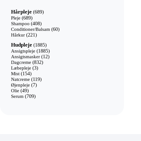
689
Hårpleje
689
varer
689
Pleje
689
varer
408
Shampoo
408
varer
60
Conditioner/Balsam
60
221
varer
Hårkur
221
varer
1885
Hudpleje
1885
varer
1885
Ansigtspleje
1885
12
varer
Ansigtsmasker
12
832
varer
Dagcreme
832
3
varer
Læbepleje
3
154
varer
Mist
154
varer
119
Natcreme
119
7
varer
Øjenpleje
7
49
varer
Olie
49
varer
709
Serum
709
varer